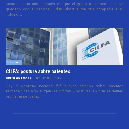
Menos de un año después de que el grupo Roemmers se haya
quedado con el nacional Sidus, ahora suma otra compañía a su
holding....
Informes
CILFA: postura sobre patentes
Christian Atance
-
18/03/2026 15:45
Hoy el gobierno nacional fijó nuevos criterios sobre patentes
farmacéuticas y ya surgen las críticas y posturas. La que se definió
prontamente fue la...