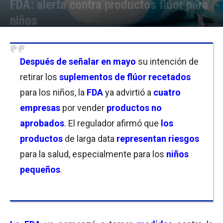
FDA: alerta contra productos flúor para
niños
Por
Joseph Foley
-
03/11/2025 16:30
Después de
señalar en mayo
su intención de
retirar los
suplementos de flúor recetados
para los niños, la
FDA
ya advirtió a
cuatro
empresas
por vender
productos no
aprobados
. El regulador afirmó que
los
productos
de larga data
representan riesgos
para la salud, especialmente para los
niños
pequeños
.