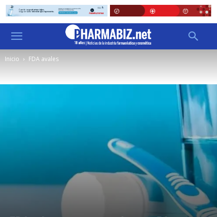
Inicio
FDA avales