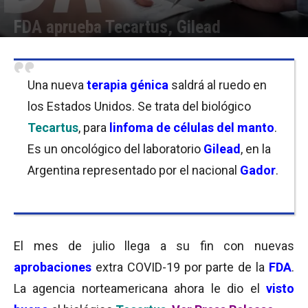
FDA aprueba Tecartus, Gilead
Por
Equipo de Redacción
-
27/07/2020 08:30
Una nueva
terapia génica
saldrá al ruedo en
los Estados Unidos. Se trata del biológico
Tecartus
, para
linfoma de células del manto
.
Es un oncológico del laboratorio
Gilead
, en la
Argentina representado por el nacional
Gador
.
El mes de julio llega a su fin con nuevas
aprobaciones
extra COVID-19 por parte de la
FDA
.
La agencia norteamericana ahora le dio el
visto