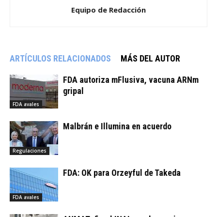
Equipo de Redacción
ARTÍCULOS RELACIONADOS
MÁS DEL AUTOR
FDA autoriza mFlusiva, vacuna ARNm
gripal
FDA avales
Malbrán e Illumina en acuerdo
Regulaciones
FDA: OK para Orzeyful de Takeda
FDA avales