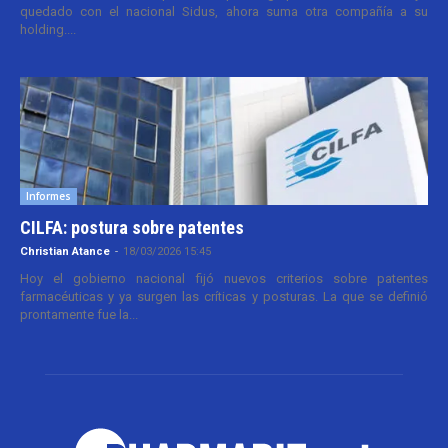
quedado con el nacional Sidus, ahora suma otra compañía a su
holding....
Informes
CILFA: postura sobre patentes
Christian Atance
-
18/03/2026 15:45
Hoy el gobierno nacional fijó nuevos criterios sobre patentes
farmacéuticas y ya surgen las críticas y posturas. La que se definió
prontamente fue la...