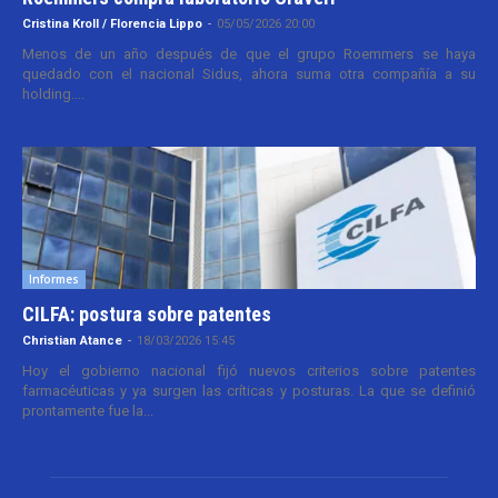
Cristina Kroll / Florencia Lippo
-
05/05/2026 20:00
Menos de un año después de que el grupo Roemmers se haya
quedado con el nacional Sidus, ahora suma otra compañía a su
holding....
Informes
CILFA: postura sobre patentes
Christian Atance
-
18/03/2026 15:45
Hoy el gobierno nacional fijó nuevos criterios sobre patentes
farmacéuticas y ya surgen las críticas y posturas. La que se definió
prontamente fue la...