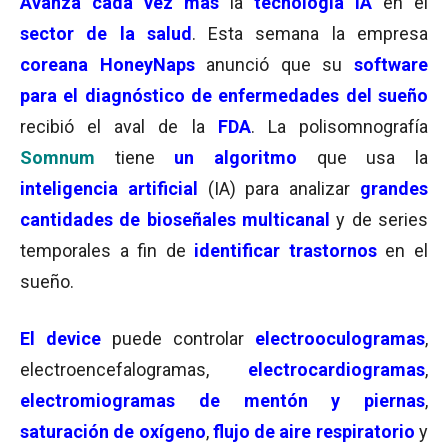
Avanza cada vez más
la
tecnología IA
en el
sector de la salud
. Esta semana la empresa
coreana
HoneyNaps
anunció que su
software
para el diagnóstico de
enfermedades del sueño
recibió el aval de la
FDA
. La polisomnografía
Somnum
tiene
un algoritmo
que usa la
inteligencia artificial
(IA) para analizar
grandes
cantidades
de bioseñales multicanal
y de series
temporales a fin de
identificar trastornos
en el
sueño.
El device
puede controlar
electrooculogramas
,
electroencefalogramas
,
electrocardiogramas
,
electromiogramas de mentón y piernas
,
saturación de oxígeno
,
flujo de aire respiratorio
y