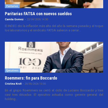
Paritarias
Paritarias FATSA con nuevos sueldos
Camila Gomez
-
22/04/2026 14:30
El INDEC dio la inflación más alta del año la semana pasada y al toque
los laboratorios y el sindicato FATSA salieron a cerrar...
Ejecutivos
Roemmers: fin para Boccardo
Cristina Kroll
-
20/05/2026 13:00
En el grupo Roemmers se cerró el ciclo de Luciano Boccardo y tras
casi tres décadas. El ejecutivo actuaba como gerente general del
holding...