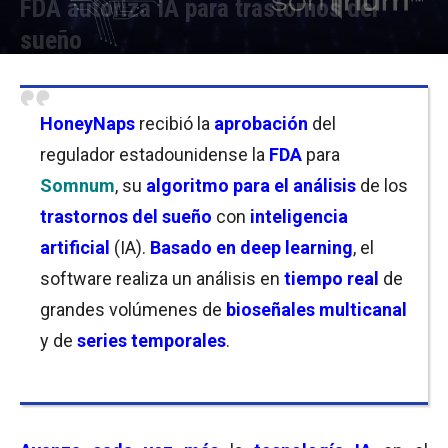
FDA autoriza IA para trastornos del
sueño
Por
Joseph Foley
-
26/09/2023 19:00
HoneyNaps
recibió la
aprobación
del
regulador estadounidense la
FDA
para
Somnum
, su
algoritmo para el análisis
de los
trastornos del sueño
con
inteligencia
artificial
(IA).
Basado en deep learning
, el
software realiza un análisis en
tiempo real
de
grandes volúmenes de
bioseñales multicanal
y de
series temporales
.