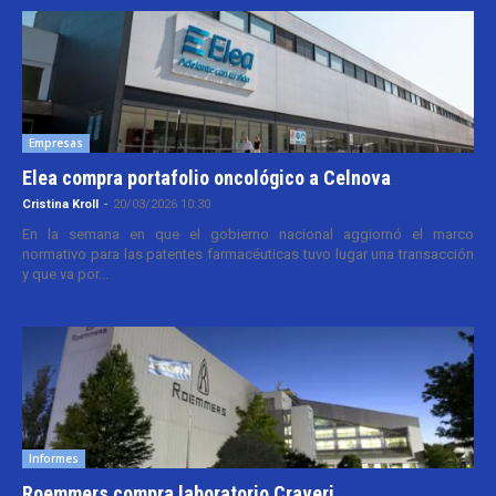
Empresas
Elea compra portafolio oncológico a Celnova
Cristina Kroll
-
20/03/2026 10:30
En la semana en que el gobierno nacional aggiornó el marco
normativo para las patentes farmacéuticas tuvo lugar una transacción
y que va por...
Informes
Roemmers compra laboratorio Craveri