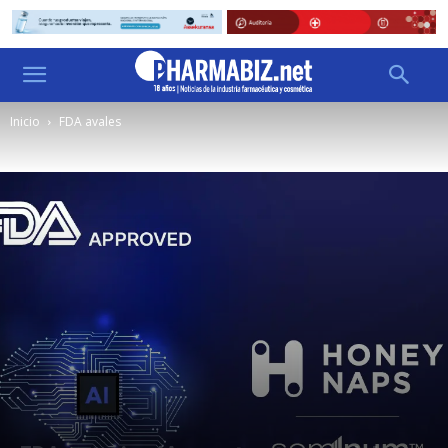
Inicio
FDA avales