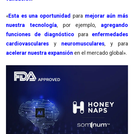
«
Esta es una oportunidad
para
mejorar aún más
nuestra tecnología
, por ejemplo,
agregando
funciones
de diagnóstico
para
enfermedades
cardiovasculares
y
neuromusculares
, y para
acelerar nuestra expansión
en el mercado global».