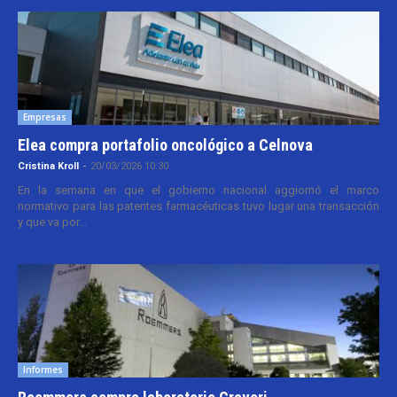
Empresas
Elea compra portafolio oncológico a Celnova
Cristina Kroll
-
20/03/2026 10:30
En la semana en que el gobierno nacional aggiornó el marco
normativo para las patentes farmacéuticas tuvo lugar una transacción
y que va por...
Informes