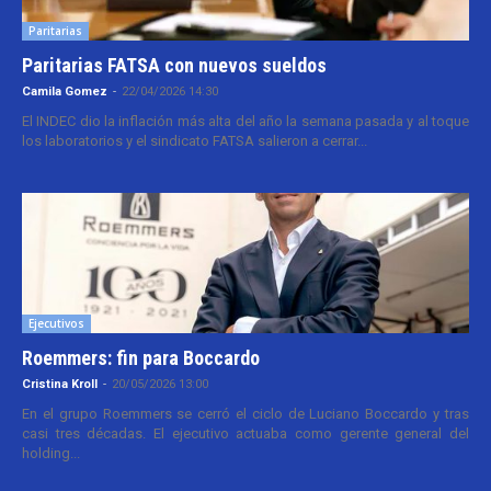
Paritarias
Paritarias FATSA con nuevos sueldos
Camila Gomez
-
22/04/2026 14:30
El INDEC dio la inflación más alta del año la semana pasada y al toque
los laboratorios y el sindicato FATSA salieron a cerrar...
Ejecutivos
Roemmers: fin para Boccardo
Cristina Kroll
-
20/05/2026 13:00
En el grupo Roemmers se cerró el ciclo de Luciano Boccardo y tras
casi tres décadas. El ejecutivo actuaba como gerente general del
holding...