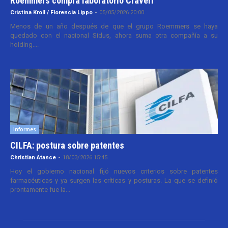
Roemmers compra laboratorio Craveri
Cristina Kroll / Florencia Lippo
-
05/05/2026 20:00
Menos de un año después de que el grupo Roemmers se haya
quedado con el nacional Sidus, ahora suma otra compañía a su
holding....
Informes
CILFA: postura sobre patentes
Christian Atance
-
18/03/2026 15:45
Hoy el gobierno nacional fijó nuevos criterios sobre patentes
farmacéuticas y ya surgen las críticas y posturas. La que se definió
prontamente fue la...