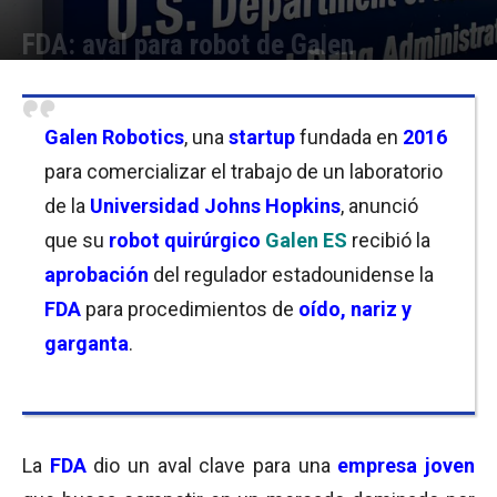
FDA: aval para robot de Galen
Por
Joseph Foley
-
29/09/2023 08:45
Galen Robotics
, una
startup
fundada en
2016
para comercializar el trabajo de un laboratorio
de la
Universidad Johns Hopkins
, anunció
que su
robot quirúrgico
Galen ES
recibió la
aprobación
del regulador estadounidense la
FDA
para procedimientos de
oído, nariz y
garganta
.
La
FDA
dio un aval clave para una
empresa joven