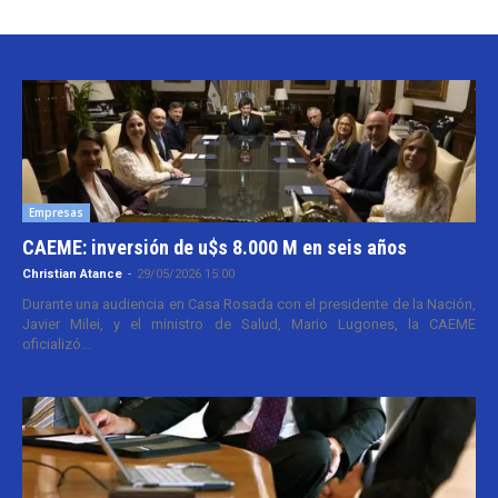
Empresas
CAEME: inversión de u$s 8.000 M en seis años
Christian Atance
-
29/05/2026 15:00
Durante una audiencia en Casa Rosada con el presidente de la Nación,
Javier Milei, y el ministro de Salud, Mario Lugones, la CAEME
oficializó...