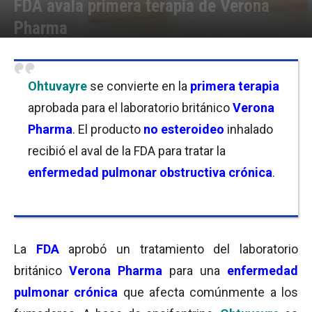
FDA avala primera terapia de Verona
Pharma
Por
Joseph Foley
-
27/06/2024 07:30
Ohtuvayre
se convierte en la
primera terapia
aprobada para el laboratorio británico
Verona
Pharma
. El producto
no esteroideo
inhalado
recibió el aval de la FDA para tratar la
enfermedad pulmonar obstructiva crónica
.
La
FDA
aprobó un tratamiento del laboratorio
británico
Verona Pharma
para una
enfermedad
pulmonar crónica
que afecta comúnmente a los