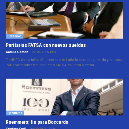
Paritarias
Paritarias FATSA con nuevos sueldos
Camila Gomez
-
22/04/2026 14:30
El INDEC dio la inflación más alta del año la semana pasada y al toque
los laboratorios y el sindicato FATSA salieron a cerrar...
Ejecutivos
Roemmers: fin para Boccardo
Cristina Kroll
-
20/05/2026 13:00