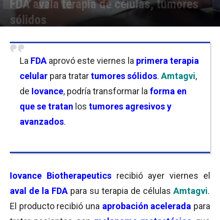
FDA avala terapia de células, tumores
sólidos
Por
Joseph Foley
-
17/02/2024 19:15
La
FDA
aprovó este viernes la
primera terapia
celular
para tratar
tumores sólidos
.
Amtagvi
,
de
Iovance
, podría transformar la
forma en
que se tratan
los
tumores agresivos y
avanzados
.
Iovance Biotherapeutics
recibió ayer viernes el
aval de la FDA
para su terapia de células
Amtagvi
.
El producto recibió una
aprobación acelerada
para