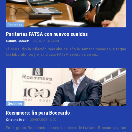
Paritarias
Paritarias FATSA con nuevos sueldos
Camila Gomez
-
22/04/2026 14:30
El INDEC dio la inflación más alta del año la semana pasada y al toque
los laboratorios y el sindicato FATSA salieron a cerrar...
Ejecutivos
Roemmers: fin para Boccardo
Cristina Kroll
-
20/05/2026 13:00
En el grupo Roemmers se cerró el ciclo de Luciano Boccardo y tras