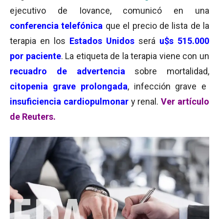
ejecutivo de Iovance, comunicó en una
conferencia telefónica
que el precio de lista de la
terapia en los
Estados Unidos
será
u$s 515.000
por paciente
. La etiqueta de la terapia viene con un
recuadro de advertencia
sobre mortalidad,
citopenia grave prolongada
, infección grave e
insuficiencia cardiopulmonar
y renal.
Ver artículo
de Reuters.