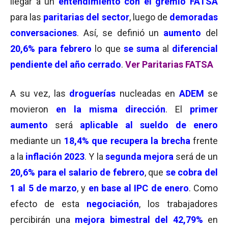
llegar a un
entendimiento con el gremio FATSA
para las
paritarias del sector
, luego de
demoradas
conversaciones
. Así, se definió un
aumento
del
20,6% para febrero
lo que
se suma
al
diferencial
pendiente del año cerrado
.
Ver Paritarias FATSA
A su vez, las
droguerías
nucleadas en
ADEM
se
movieron
en la misma dirección
. El
primer
aumento
será
aplicable al sueldo de enero
mediante un
18,4% que recupera la brecha
frente
a la
inflación 2023
. Y la
segunda mejora
será de un
20,6% para el salario de febrero
, que
se cobra del
1 al 5 de marzo
, y
en base al IPC de enero
. Como
efecto de esta
negociación
, los trabajadores
percibirán una
mejora bimestral del 42,79%
en