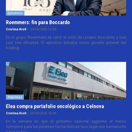
Ejecutivos
Roemmers: fin para Boccardo
Cristina Kroll
-
20/05/2026 13:00
En el grupo Roemmers se cerró el ciclo de Luciano Boccardo y tras
casi tres décadas. El ejecutivo actuaba como gerente general del
holding...
Empresas
Elea compra portafolio oncológico a Celnova
Cristina Kroll
-
20/03/2026 10:30
En la semana en que el gobierno nacional aggiornó el marco
normativo para las patentes farmacéuticas tuvo lugar una transacción
y que va por...