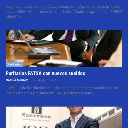
Durante una audiencia en Casa Rosada con el presidente de la Nación,
Javier Milei, y el ministro de Salud, Mario Lugones, la CAEME
oficializó...
Paritarias
Paritarias FATSA con nuevos sueldos
Camila Gomez
-
22/04/2026 14:30
El INDEC dio la inflación más alta del año la semana pasada y al toque
los laboratorios y el sindicato FATSA salieron a cerrar...