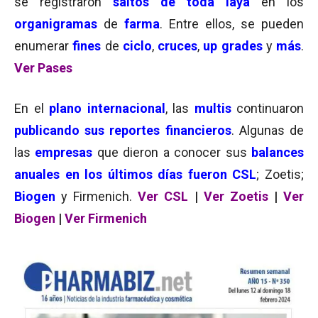
se registraron
saltos de toda laya
en los
organigramas
de
farma
. Entre ellos, se pueden
enumerar
fines
de
ciclo
,
cruces
,
up grades
y
más
.
Ver Pases
En el
plano internacional
, las
multis
continuaron
publicando sus reportes financieros
. Algunas de
las
empresas
que dieron a conocer sus
balances
anuales en los últimos días fueron CSL
; Zoetis;
Biogen
y Firmenich.
Ver CSL
|
Ver Zoetis
|
Ver
Biogen
|
Ver Firmenich