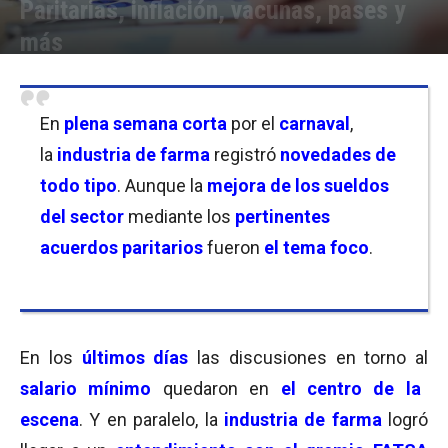
Paritarias, inflación, vacunas, pases y
más
Por
Equipo de Redacción
-
18/02/2024 22:00
En
plena semana corta
por el
carnaval
,
la
industria de farma
registró
novedades de
todo tipo
. Aunque la
mejora de los sueldos
del sector
mediante los
pertinentes
acuerdos paritarios
fueron
el tema foco
.
En los
últimos días
las discusiones en torno al
salario mínimo
quedaron en
el centro de la
escena
. Y en paralelo, la
industria de farma
logró