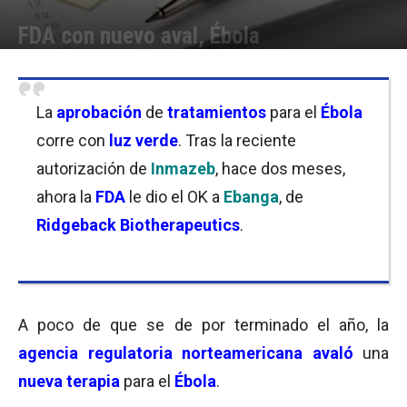
FDA con nuevo aval, Ébola
Por
Laura Ponasso
-
22/12/2020 08:15
La
aprobación
de
tratamientos
para el
Ébola
corre con
luz verde
. Tras la reciente
autorización de
Inmazeb
, hace dos meses,
ahora la
FDA
le dio el OK a
Ebanga
, de
Ridgeback Biotherapeutics
.
A poco de que se de por terminado el año, la
agencia regulatoria norteamericana avaló
una
nueva terapia
para el
Ébola
.