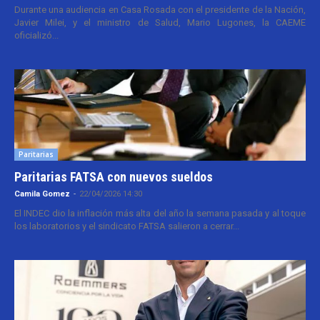
Durante una audiencia en Casa Rosada con el presidente de la Nación,
Javier Milei, y el ministro de Salud, Mario Lugones, la CAEME
oficializó...
Paritarias
Paritarias FATSA con nuevos sueldos
Camila Gomez
-
22/04/2026 14:30
El INDEC dio la inflación más alta del año la semana pasada y al toque
los laboratorios y el sindicato FATSA salieron a cerrar...