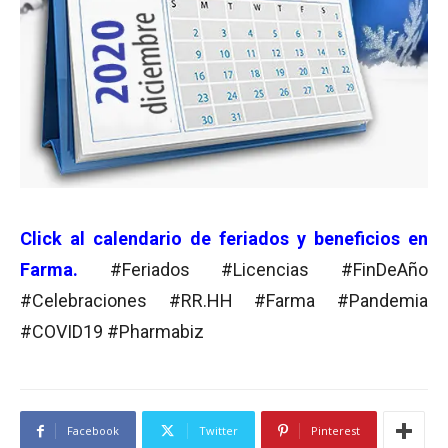
Click al calendario de feriados y beneficios en
Farma.
#Feriados #Licencias #FinDeAño
#Celebraciones #RR.HH #Farma #Pandemia
#COVID19 #Pharmabiz
Facebook
Twitter
Pinterest