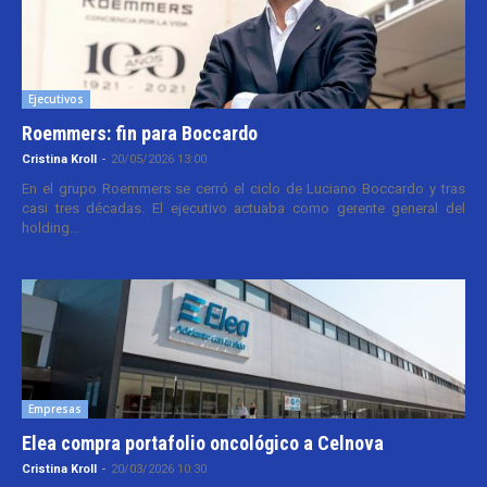
Ejecutivos
Roemmers: fin para Boccardo
Cristina Kroll
-
20/05/2026 13:00
En el grupo Roemmers se cerró el ciclo de Luciano Boccardo y tras
casi tres décadas. El ejecutivo actuaba como gerente general del
holding...
Empresas
Elea compra portafolio oncológico a Celnova
Cristina Kroll
-
20/03/2026 10:30