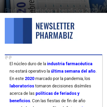
Fin de año: feriados y beneficios 2020
Por
Florencia Costas
-
21/12/2020 13:00
El núcleo duro de la
industria farmacéutica
no estará operativo la
última semana del año
.
En este
2020
marcado por la pandemia, los
laboratorios
tomaron decisiones disímiles
acerca de las
políticas de feriados y
beneficios
. Con las fiestas de fin de año