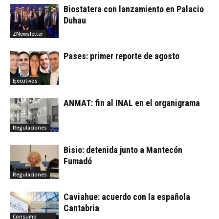
Biostatera con lanzamiento en Palacio
Duhau
ZNewsletter
Pases: primer reporte de agosto
Ejecutivos
ANMAT: fin al INAL en el organigrama
Regulaciones
Bisio: detenida junto a Mantecón
Fumadó
Regulaciones
Caviahue: acuerdo con la española
Cantabria
Consumo