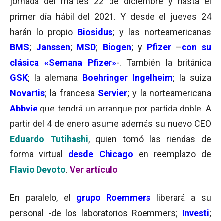
jornada del martes 22 de diciembre y hasta el
primer día hábil del 2021. Y desde el jueves 24
harán lo propio
Biosidus
; y las norteamericanas
BMS
;
Janssen
;
MSD
;
Biogen
; y
Pfizer
–
con su
clásica «Semana Pfizer»
-. También la británica
GSK
; la alemana
Boehringer Ingelheim
; la suiza
Novartis
; la francesa
Servier
; y la norteamericana
Abbvie
que tendrá un arranque por partida doble. A
partir del 4 de enero asume además su nuevo CEO
Eduardo Tutihashi
, quien tomó las riendas de
forma virtual
desde Chicago
en reemplazo de
Flavio Devoto
.
Ver artículo
En paralelo, el
grupo Roemmers
liberará a su
personal -de los laboratorios Roemmers;
Investi
;