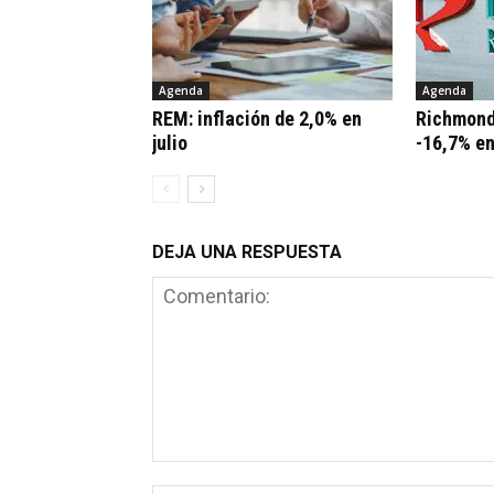
Agenda
Agenda
REM: inflación de 2,0% en
Richmond
julio
-16,7% e
DEJA UNA RESPUESTA