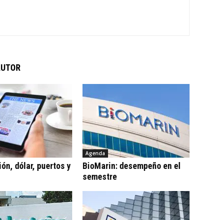
AUTOR
Agenda
ón, dólar, puertos y
BioMarin: desempeño en el
semestre