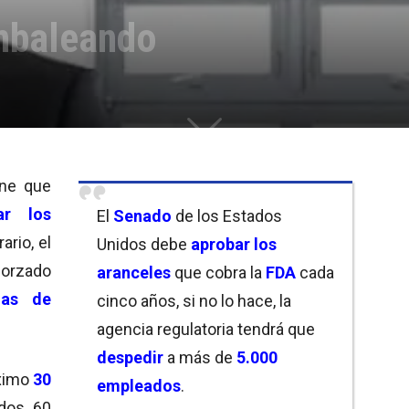
mbaleando
ene que
zar los
El
Senado
de los Estados
rario, el
Unidos debe
aprobar los
orzado
aranceles
que cobra la
FDA
cada
mas de
cinco años, si no lo hace, la
agencia regulatoria tendrá que
despedir
a más de
5.000
ximo
30
empleados
.
ados 60