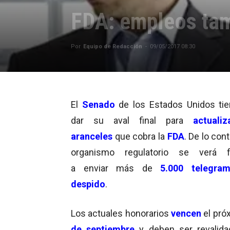
FDA: empleos ta
Por
Equipo de Redacción
-
09/05/2017 08:30
El
Senado
de los Estados Unidos ti
dar su aval final para
actuali
aranceles
que cobra la
FDA
. De lo cont
organismo regulatorio se verá f
a enviar más de
5.000 telegra
despido
.
Los actuales honorarios
vencen
el pró
de septiembre
y deben ser revalid