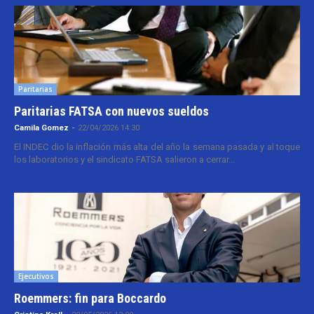
Paritarias
Paritarias FATSA con nuevos sueldos
Camila Gomez
-
22/04/2026 14:30
El INDEC dio la inflación más alta del año la semana pasada y al toque
los laboratorios y el sindicato FATSA salieron a cerrar...
Ejecutivos
Roemmers: fin para Boccardo