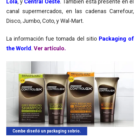
Lola
, y
Central Oeste
. También está presente en el
canal supermercados, en las cadenas Carrefour,
Disco, Jumbo, Coto, y Wal-Mart.
La información fue tomada del sitio
Packaging of
the World
.
Ver artículo
.
Combe diseñó un packaging sobrio.