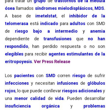
para tratar un
grupo
de
trastornos de la médula
ósea
llamados
síndromes mielodisplásicos
,
MDS
.
A base de
imetelstat
, el
inhibidor de la
telomerasa
está
indicado
para
adultos
con SMD
de
riesgo bajo a intermedio
y
a
nemia
dependiente de
transfusiones
que
no han
respondido
, han perdido respuesta o no son
elegibles
para recibir
agentes estimulantes de la
eritropoyesis
.
Ver Press Release
Los
pacientes
con
SMD
corren
riesgo
de sufrir
infecciones
y necesitan
infusiones
de
glóbulos
rojos
, lo que puede conllevar
riesgos adicionales
y
una
menor
calidad
de
vida
. Pueden desarrollar
insuficiencia orgánica
y
problemas