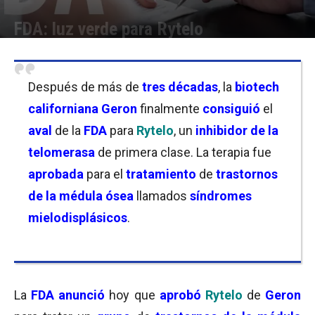
FDA: luz verde para Rytelo
Por
Joseph Foley
-
07/06/2024 20:00
Después de más de
tres décadas
, la
biotech
californiana
Geron
finalmente
consiguió
el
aval
de la
FDA
para
Rytelo
,
un
inhibidor de la
telomerasa
de primera clase. La terapia fue
aprobada
para el
tratamiento
de
trastornos
de la médula ósea
llamados
síndromes
mielodisplásicos
.
La
FDA
anunció
hoy que
aprobó
Rytelo
de
Geron