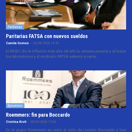
Paritarias
Paritarias FATSA con nuevos sueldos
Camila Gomez
-
22/04/2026 14:30
El INDEC dio la inflación más alta del año la semana pasada y al toque
los laboratorios y el sindicato FATSA salieron a cerrar...
Ejecutivos
Roemmers: fin para Boccardo
Cristina Kroll
-
20/05/2026 13:00
En el grupo Roemmers se cerró el ciclo de Luciano Boccardo y tras