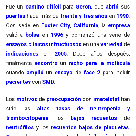
Fue un
camino difícil
para
Geron
, que
abrió
sus
puertas
hace más de
t
reinta y tres años
en
1990
.
Con sede en
Foster City
,
California
, l
a
empresa
salió a
bolsa
en
1996
y
comenzó una serie de
ensayos clínicos infructuosos
en una
variedad
de
indicaciones
en
2005
. Doce años después,
finalmente
encontró
un
nicho para la molécula
cuando
amplió
un
ensayo
de
fase 2
para incluir
pacientes
con
SMD
.
Los
motivos
de
preocupación
con
imetelstat
han
sido las
altas tasas de neutropenia y
trombocitopenia
, los
bajos recuentos
de
neutrófilos
y los
recuentos bajos de plaquetas
.