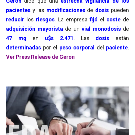
Geron
dice que una
estrecha vigilancia de los
pacientes
y las
modificaciones
de
dosis
pueden
reducir
los
riesgos
. La empresa
fijó
el
coste
de
adquisición mayorista
de un
vial monodosis
de
47 mg
en
u$s 2.471
. Las
dosis
están
determinadas
por el
peso corporal
del
paciente
.
Ver Press Release de Geron