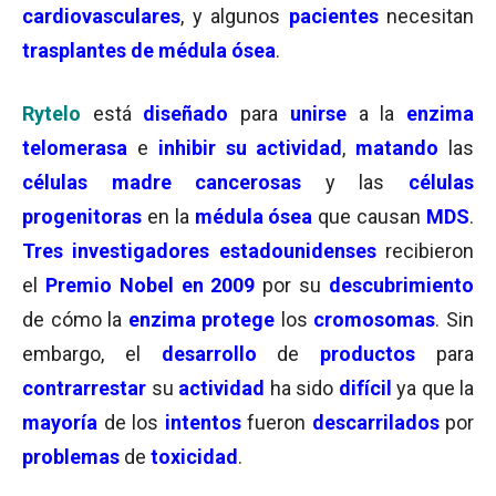
cardiovasculares
, y algunos
pacientes
necesitan
trasplantes de médula ósea
.
Rytelo
está
diseñado
para
unirse
a la
enzima
telomerasa
e
inhibir su actividad
,
matando
las
células madre cancerosas
y las
células
progenitoras
en la
médula ósea
que causan
MDS
.
Tres investigadores estadounidenses
recibieron
el
Premio Nobel en 2009
por su
descubrimiento
de cómo la
enzima
protege
los
cromosomas
. Sin
embargo, el
desarrollo
de
productos
para
contrarrestar
su
actividad
ha sido
difícil
ya que la
mayoría
de los
intentos
fueron
descarrilados
por
problemas
de
toxicidad
.