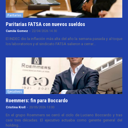
Paritarias
Paritarias FATSA con nuevos sueldos
Camila Gomez
-
22/04/2026 14:30
El INDEC dio la inflación más alta del año la semana pasada y al toque
los laboratorios y el sindicato FATSA salieron a cerrar...
Ejecutivos
Roemmers: fin para Boccardo
Cristina Kroll
-
20/05/2026 13:00
En el grupo Roemmers se cerró el ciclo de Luciano Boccardo y tras
casi tres décadas. El ejecutivo actuaba como gerente general del
holding...