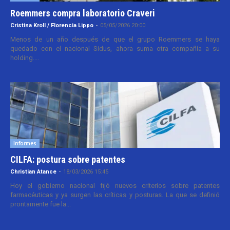
Roemmers compra laboratorio Craveri
Cristina Kroll / Florencia Lippo
-
05/05/2026 20:00
Menos de un año después de que el grupo Roemmers se haya
quedado con el nacional Sidus, ahora suma otra compañía a su
holding....
Informes
CILFA: postura sobre patentes
Christian Atance
-
18/03/2026 15:45
Hoy el gobierno nacional fijó nuevos criterios sobre patentes
farmacéuticas y ya surgen las críticas y posturas. La que se definió
prontamente fue la...