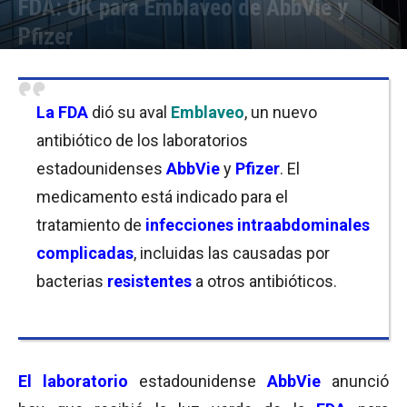
FDA: OK para Emblaveo de AbbVie y
Pfizer
Por
Joseph Foley
-
07/02/2025 21:15
La
FDA
dió su aval
Emblaveo
, un nuevo
antibiótico de los laboratorios
estadounidenses
AbbVie
y
Pfizer
. El
medicamento está indicado para el
tratamiento de
infecciones intraabdominales
complicadas
, incluidas las causadas por
bacterias
resistentes
a otros antibióticos.
El laboratorio
estadounidense
AbbVie
anunció