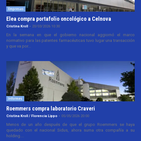
Empresas
Elea compra portafolio oncológico a Celnova
Cristina Kroll
-
20/03/2026 10:30
En la semana en que el gobierno nacional aggiornó el marco
normativo para las patentes farmacéuticas tuvo lugar una transacción
y que va por...
Informes
Roemmers compra laboratorio Craveri
Cristina Kroll / Florencia Lippo
-
05/05/2026 20:00
Menos de un año después de que el grupo Roemmers se haya
quedado con el nacional Sidus, ahora suma otra compañía a su
holding....