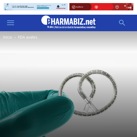
Inicio
FDA avales