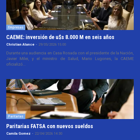
Empresas
CAEME: inversión de u$s 8.000 M en seis años
Christian Atance
-
29/05/2026 15:00
Durante una audiencia en Casa Rosada con el presidente de la Nación,
Javier Milei, y el ministro de Salud, Mario Lugones, la CAEME
oficializó...
Paritarias
Paritarias FATSA con nuevos sueldos
Camila Gomez
-
22/04/2026 14:30