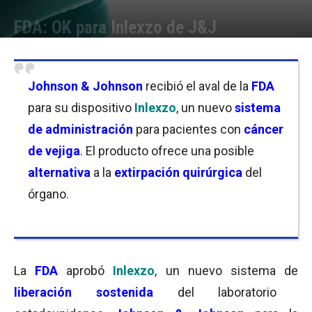
FDA: OK para Inlexzo de J&J
Por
Joseph Foley
-
09/09/2025 18:30
Johnson & Johnson
recibió el aval de la
FDA
para su dispositivo
Inlexzo
, un nuevo
sistema
de administración
para pacientes con
cáncer
de vejiga
. El producto ofrece una posible
alternativa
a la
extirpación quirúrgica
del
órgano.
La
FDA
aprobó
Inlexzo
, un nuevo sistema de
liberación sostenida
del laboratorio