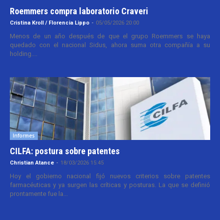
Roemmers compra laboratorio Craveri
Cristina Kroll / Florencia Lippo
-
05/05/2026 20:00
Menos de un año después de que el grupo Roemmers se haya
quedado con el nacional Sidus, ahora suma otra compañía a su
holding....
Informes
CILFA: postura sobre patentes
Christian Atance
-
18/03/2026 15:45
Hoy el gobierno nacional fijó nuevos criterios sobre patentes
farmacéuticas y ya surgen las críticas y posturas. La que se definió
prontamente fue la...