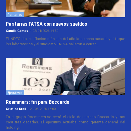
Paritarias
Paritarias FATSA con nuevos sueldos
Camila Gomez
-
22/04/2026 14:30
El INDEC dio la inflación más alta del año la semana pasada y al toque
los laboratorios y el sindicato FATSA salieron a cerrar...
Ejecutivos
Roemmers: fin para Boccardo
Cristina Kroll
-
20/05/2026 13:00
En el grupo Roemmers se cerró el ciclo de Luciano Boccardo y tras
casi tres décadas. El ejecutivo actuaba como gerente general del
holding...