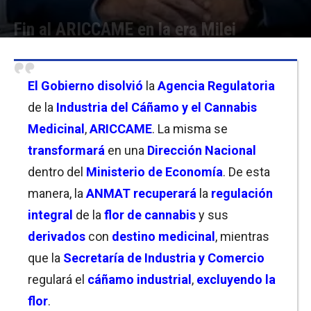
Fin al ARICCAME en la era Milei
Por
Christian Atance
-
08/07/2025 10:45
El
Gobierno
disolvió
la
Agencia Regulatoria
de la
Industria del Cáñamo y el Cannabis
Medicinal
,
ARICCAME
. La misma se
transformará
en una
Dirección Nacional
dentro del
Ministerio de Economía
. De esta
manera, la
ANMAT
recuperará
la
regulación
integral
de la
flor de cannabis
y sus
derivados
con
destino medicinal
, mientras
que la
Secretaría de Industria y Comercio
regulará el
cáñamo industrial
,
excluyendo la
flor
.