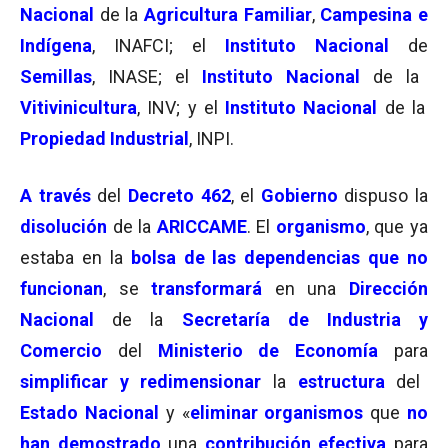
Nacional
de la
Agricultura Familiar
,
Campesina e
Indígena
, INAFCI; el
Instituto Nacional
de
Semillas
, INASE; el
Instituto Nacional
de la
Vitivinicultura
, INV; y el
Instituto Nacional
de la
Propiedad Industrial
, INPI.
A través
del
Decreto 462
, el
Gobierno
dispuso la
disolución
de la
ARICCAME
. El
organismo
, que ya
estaba en la
bolsa de las dependencias que no
funcionan
, se
transformará
en una
Dirección
Nacional
de la
Secretaría de Industria y
Comercio
del
Ministerio de Economía
para
simplificar y redimensionar
la
estructura
del
Estado
Nacional
y «
eliminar organismos
que
no
han demostrado
una
contribución efectiva
para