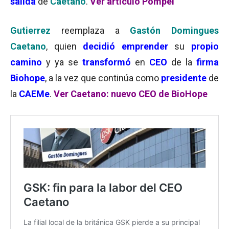
salida
de
Caetano
.
Ver artículo Pompei
Gutierrez
reemplaza a
Gastón Domingues
Caetano
, quien
decidió emprender
su
propio
camino
y ya se
transformó
en
CEO
de la
firma
Biohope
, a la vez que continúa como
presidente
de
la
CAEMe
.
Ver Caetano: nuevo CEO de BioHope