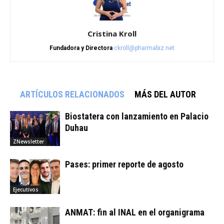
Cristina Kroll
Fundadora y Directora
ckroll@pharmabiz.net
ARTÍCULOS RELACIONADOS
MÁS DEL AUTOR
Biostatera con lanzamiento en Palacio
Duhau
ZNewsletter
Pases: primer reporte de agosto
Ejecutivos
ANMAT: fin al INAL en el organigrama