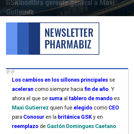
GSK nombra gerente general a Maxi
Gutierrez
Por
Cristina Kroll
-
04/11/2024 13:30
Los cambios en los sillones principales
se
aceleran
como siempre hacia
fin de año
. Y
ahora el que se
suma
al
tablero de mando
es
Maxi Gutierrez
quien fue
elegido
como
CEO
para
Conosur
en la
británica GSK
y en
reemplazo
de
Gastón Domingues Caetano
.