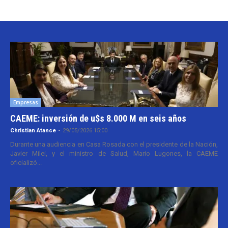
Empresas
CAEME: inversión de u$s 8.000 M en seis años
Christian Atance
-
29/05/2026 15:00
Durante una audiencia en Casa Rosada con el presidente de la Nación,
Javier Milei, y el ministro de Salud, Mario Lugones, la CAEME
oficializó...