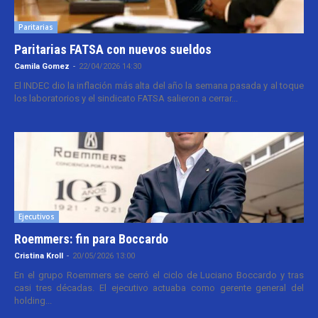
Paritarias
Paritarias FATSA con nuevos sueldos
Camila Gomez
-
22/04/2026 14:30
El INDEC dio la inflación más alta del año la semana pasada y al toque
los laboratorios y el sindicato FATSA salieron a cerrar...
Ejecutivos
Roemmers: fin para Boccardo
Cristina Kroll
-
20/05/2026 13:00
En el grupo Roemmers se cerró el ciclo de Luciano Boccardo y tras
casi tres décadas. El ejecutivo actuaba como gerente general del
holding...