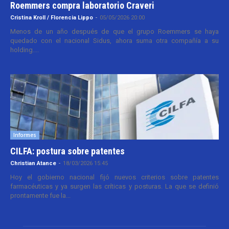
Roemmers compra laboratorio Craveri
Cristina Kroll / Florencia Lippo
-
05/05/2026 20:00
Menos de un año después de que el grupo Roemmers se haya
quedado con el nacional Sidus, ahora suma otra compañía a su
holding....
Informes
CILFA: postura sobre patentes
Christian Atance
-
18/03/2026 15:45
Hoy el gobierno nacional fijó nuevos criterios sobre patentes
farmacéuticas y ya surgen las críticas y posturas. La que se definió
prontamente fue la...