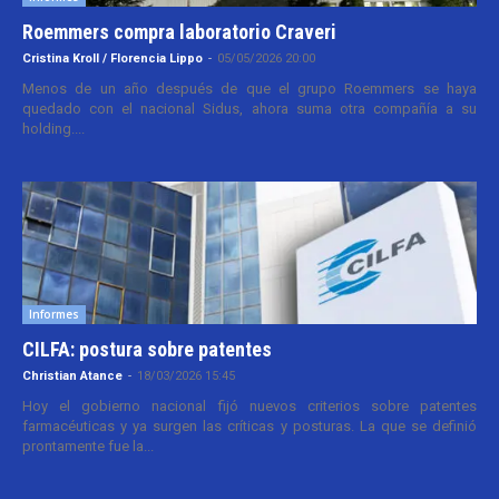
Roemmers compra laboratorio Craveri
Cristina Kroll / Florencia Lippo
-
05/05/2026 20:00
Menos de un año después de que el grupo Roemmers se haya
quedado con el nacional Sidus, ahora suma otra compañía a su
holding....
Informes
CILFA: postura sobre patentes
Christian Atance
-
18/03/2026 15:45
Hoy el gobierno nacional fijó nuevos criterios sobre patentes
farmacéuticas y ya surgen las críticas y posturas. La que se definió
prontamente fue la...