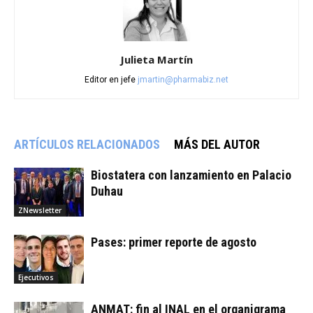
Julieta Martín
Editor en jefe
jmartin@pharmabiz.net
ARTÍCULOS RELACIONADOS
MÁS DEL AUTOR
Biostatera con lanzamiento en Palacio
Duhau
ZNewsletter
Pases: primer reporte de agosto
Ejecutivos
ANMAT: fin al INAL en el organigrama