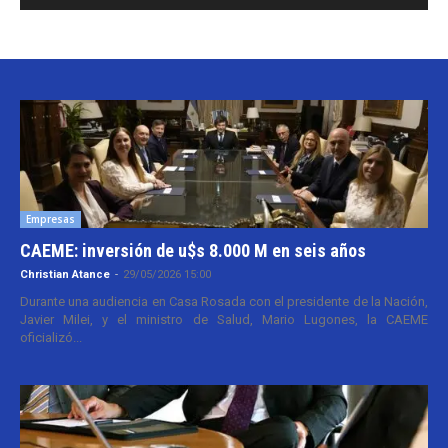
Empresas
CAEME: inversión de u$s 8.000 M en seis años
Christian Atance
-
29/05/2026 15:00
Durante una audiencia en Casa Rosada con el presidente de la Nación,
Javier Milei, y el ministro de Salud, Mario Lugones, la CAEME
oficializó...