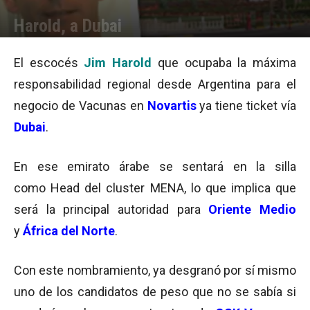
Harold, a Dubai
Por
Julieta Martín
-
26/03/2015 10:06
El escocés
Jim Harold
que ocupaba la máxima
responsabilidad regional desde Argentina para el
negocio de Vacunas en
Novartis
ya tiene ticket vía
Dubai
.
En ese emirato árabe se sentará en la silla
como Head del cluster MENA, lo que implica que
será la principal autoridad para
Oriente Medio
y
África del Norte
.
Con este nombramiento, ya desgranó por sí mismo
uno de los candidatos de peso que no se sabía si