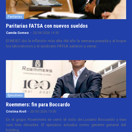
Paritarias
Paritarias FATSA con nuevos sueldos
Camila Gomez
-
22/04/2026 14:30
El INDEC dio la inflación más alta del año la semana pasada y al toque
los laboratorios y el sindicato FATSA salieron a cerrar...
Ejecutivos
Roemmers: fin para Boccardo
Cristina Kroll
-
20/05/2026 13:00
En el grupo Roemmers se cerró el ciclo de Luciano Boccardo y tras
casi tres décadas. El ejecutivo actuaba como gerente general del
holding...