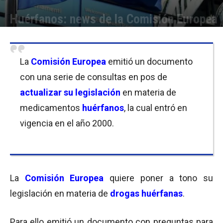
Huérfanos: news de la Comisión Europea
Por
Equipo de Redacción
-
06/01/2017 13:45
La
Comisión Europea
emitió un documento
con una serie de consultas en pos de
actualizar
su legislación
en materia de
medicamentos
huérfanos
, la cual entró en
vigencia en el año 2000.
La
Comisión Europea
quiere poner a tono su
legislación en materia de
drogas huérfanas
.
Para ello emitió un documento con preguntas para