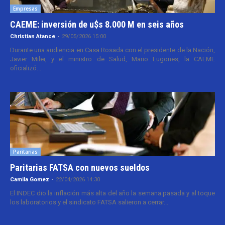
Empresas
CAEME: inversión de u$s 8.000 M en seis años
Christian Atance
-
29/05/2026 15:00
Durante una audiencia en Casa Rosada con el presidente de la Nación,
Javier Milei, y el ministro de Salud, Mario Lugones, la CAEME
oficializó...
Paritarias
Paritarias FATSA con nuevos sueldos
Camila Gomez
-
22/04/2026 14:30
El INDEC dio la inflación más alta del año la semana pasada y al toque
los laboratorios y el sindicato FATSA salieron a cerrar...