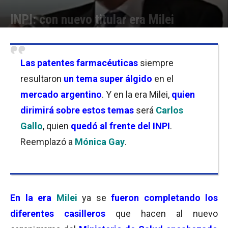
INPI: con nuevo titular era Milei
Por
Facundo Rivera
-
15/01/2024 10:00
Las patentes farmacéuticas
siempre
resultaron
un tema super álgido
en el
mercado argentino
. Y en la era Milei,
quien
dirimirá sobre estos temas
será
Carlos
Gallo
, quien
quedó al frente del INPI
.
Reemplazó a
Mónica Gay
.
En la era
Milei
ya se
fueron completando los
diferentes casilleros
que hacen al nuevo