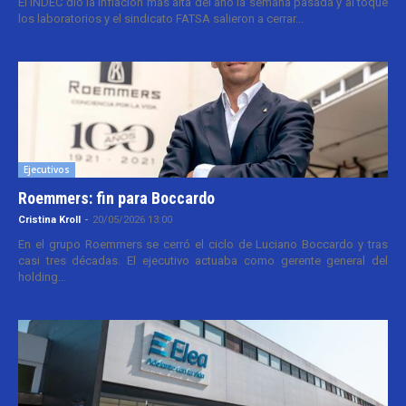
El INDEC dio la inflación más alta del año la semana pasada y al toque
los laboratorios y el sindicato FATSA salieron a cerrar...
Ejecutivos
Roemmers: fin para Boccardo
Cristina Kroll
-
20/05/2026 13:00
En el grupo Roemmers se cerró el ciclo de Luciano Boccardo y tras
casi tres décadas. El ejecutivo actuaba como gerente general del
holding...