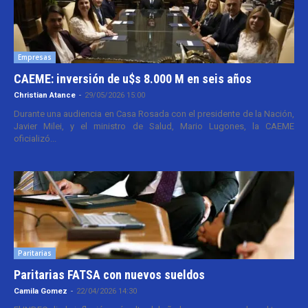
Empresas
CAEME: inversión de u$s 8.000 M en seis años
Christian Atance
-
29/05/2026 15:00
Durante una audiencia en Casa Rosada con el presidente de la Nación,
Javier Milei, y el ministro de Salud, Mario Lugones, la CAEME
oficializó...
Paritarias
Paritarias FATSA con nuevos sueldos
Camila Gomez
-
22/04/2026 14:30