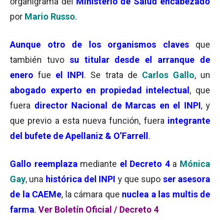
organigrama del
Ministerio de Salud encabezado
por
Mario Russo
.
Aunque otro de los organismos claves
que
también tuvo
su titular desde el arranque de
enero
fue
el INPI
. Se trata de
Carlos Gallo
, un
abogado experto en propiedad intelectual
, que
fuera
director Nacional de Marcas en el INPI
, y
que previo a esta nueva función, fuera
integrante
del bufete de Apellaniz & O’Farrell
.
Gallo reemplaza
mediante
el Decreto 4
a
Mónica
Gay
, una
histórica del INPI
y que supo
ser asesora
de la CAEMe
, la cámara que
nuclea a las multis de
farma
.
Ver Boletín Oficial / Decreto 4