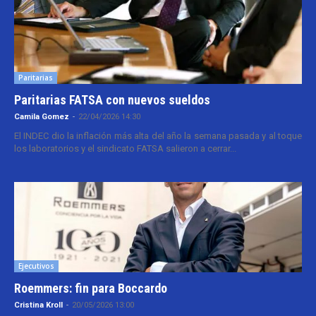
Paritarias
Paritarias FATSA con nuevos sueldos
Camila Gomez
-
22/04/2026 14:30
El INDEC dio la inflación más alta del año la semana pasada y al toque
los laboratorios y el sindicato FATSA salieron a cerrar...
Ejecutivos
Roemmers: fin para Boccardo
Cristina Kroll
-
20/05/2026 13:00