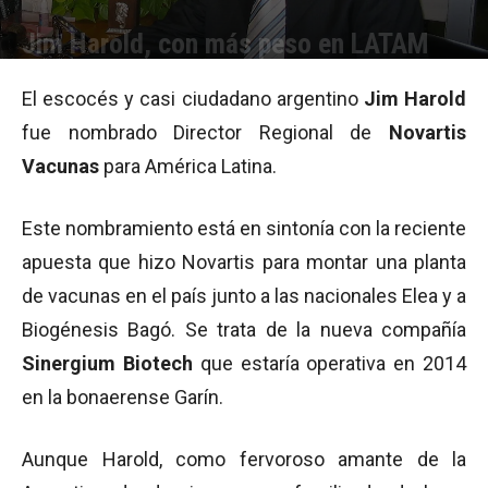
Jim Harold, con más peso en LATAM
Por
Equipo de Redacción
-
11/05/2011 11:52
El escocés y casi ciudadano argentino
Jim Harold
fue nombrado Director Regional de
Novartis
Vacunas
para América Latina.
Este nombramiento está en sintonía con la reciente
apuesta que hizo Novartis para montar una planta
de vacunas en el país junto a las nacionales Elea y a
Biogénesis Bagó. Se trata de la nueva compañía
Sinergium Biotech
que estaría operativa en 2014
en la bonaerense Garín.
Aunque Harold, como fervoroso amante de la