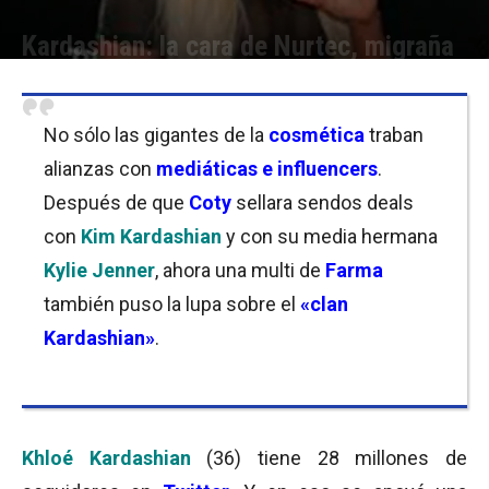
Kardashian: la cara de Nurtec, migraña
Por
Micaela Bitch
-
20/07/2020 10:15
No sólo las gigantes de la
cosmética
traban
alianzas con
mediáticas e influencers
.
Después de que
Coty
sellara sendos deals
con
Kim Kardashian
y con su media hermana
Kylie Jenner
, ahora una multi de
Farma
también puso la lupa sobre el
«clan
Kardashian»
.
Khloé Kardashian
(36) tiene 28 millones de