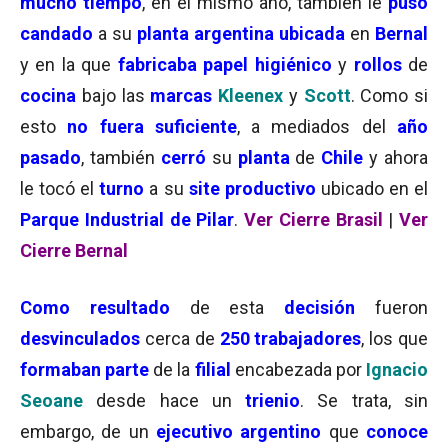
mucho tiempo
, en el mismo año, también le
puso
candado
a su
planta
argentina
ubicada
en
Bernal
y en la que
fabricaba papel higiénico
y
rollos
de
cocina
bajo las
marcas
Kleenex
y
Scott
. Como si
esto
no fuera suficiente
, a mediados del
año
pasado
, también
cerró
su
planta
de
Chile
y ahora
le tocó el
turno
a su
site productivo
ubicado en el
Parque Industrial de Pilar
.
Ver Cierre Brasil
|
Ver
Cierre Bernal
Como resultado
de esta
decisión
fueron
desvinculados
cerca de
250 trabajadores
, los que
formaban parte
de la
filial
encabezada por
Ignacio
Seoane
desde hace un
trienio
. Se trata, sin
embargo, de un
ejecutivo argentino
que
conoce