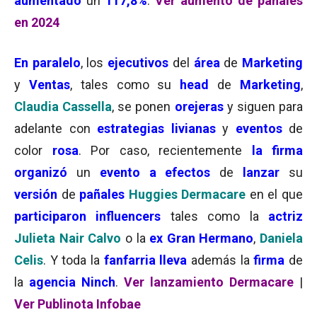
aumentado
un
117,8%
.
Ver aumento de pañales
en 2024
En paralelo
, los
ejecutivos
del
área
de
Marketing
y
Ventas
, tales como su
head
de
Marketing
,
Claudia Cassella
, se ponen
orejeras
y siguen para
adelante con
estrategias
livianas
y
eventos
de
color
rosa
. Por caso, recientemente
la firma
organizó
un
evento a efectos
de
lanzar
su
versión
de
pañales
Huggies Dermacare
en el que
participaron influencers
tales como la
actriz
Julieta Nair Calvo
o la
ex Gran Hermano
,
Daniela
Celis
. Y toda la
fanfarria lleva
además la
firma
de
la
agencia Ninch
.
Ver lanzamiento Dermacare
|
Ver Publinota Infobae