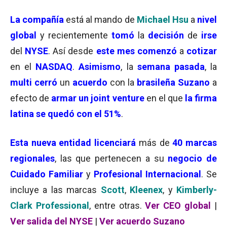
La compañía
está al mando de
Michael Hsu
a
nivel
global
y recientemente
tomó
la
decisión
de
irse
del
NYSE
. Así desde
este mes comenzó
a
cotizar
en el
NASDAQ
.
Asimismo
, la
semana pasada
, la
multi cerró
un
acuerdo
con la
brasileña
Suzano
a
efecto de
armar un joint venture
en el que
la firma
latina se quedó con el 51%
.
Esta nueva entidad licenciará
más de
40 marcas
regionales
, las que pertenecen a su
negocio de
Cuidado Familiar
y
Profesional Internacional
. Se
incluye a las marcas
Scott
,
Kleenex
, y
Kimberly-
Clark Professional
, entre otras.
Ver CEO global
|
Ver salida del NYSE
|
Ver acuerdo Suzano