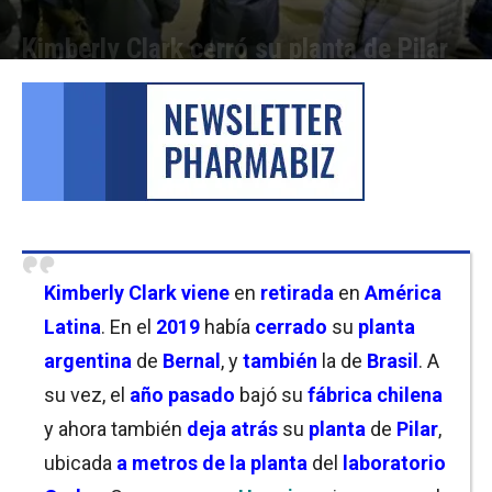
Kimberly Clark cerró su planta de Pilar
Por
Cristina Kroll
-
11/06/2025 16:30
Kimberly Clark viene
en
retirada
en
América
Latina
. En el
2019
había
cerrado
su
planta
argentina
de
Bernal
, y
también
la de
Brasil
. A
su vez, el
año pasado
bajó su
fábrica chilena
y ahora también
deja atrás
su
planta
de
Pilar
,
ubicada
a metros de la planta
del
laboratorio