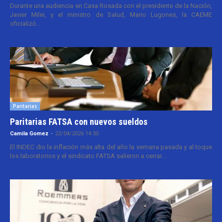
Durante una audiencia en Casa Rosada con el presidente de la Nación,
Javier Milei, y el ministro de Salud, Mario Lugones, la CAEME
oficializó...
Paritarias
Paritarias FATSA con nuevos sueldos
Camila Gomez
-
22/04/2026 14:30
El INDEC dio la inflación más alta del año la semana pasada y al toque
los laboratorios y el sindicato FATSA salieron a cerrar...