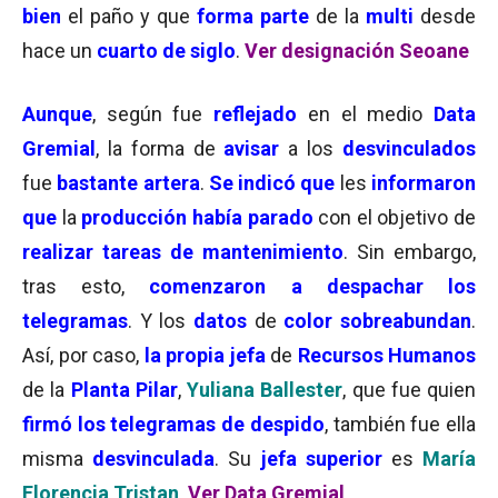
bien
el paño y que
forma parte
de la
multi
desde
hace un
cuarto de siglo
.
Ver designación Seoane
Aunque
, según fue
reflejado
en el medio
Data
Gremial
, la forma de
avisar
a los
desvinculados
fue
bastante artera
.
Se indicó que
les
informaron
que
la
producción había parado
con el objetivo de
realizar tareas de mantenimiento
. Sin embargo,
tras esto,
comenzaron a despachar los
telegramas
. Y los
datos
de
color sobreabundan
.
Así, por caso,
la propia jefa
de
Recursos Humanos
de la
Planta Pilar
,
Yuliana Ballester
, que fue quien
firmó los telegramas de despido
, también fue ella
misma
desvinculada
. Su
jefa superior
es
María
Florencia Tristan
.
Ver Data Gremial