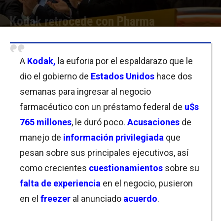
Kodak retrocede con Pharma
Por
Christian Atance
-
11/08/2020 13:45
A
Kodak,
la euforia por el espaldarazo que le
dio el gobierno de
Estados Unidos
hace dos
semanas para ingresar al negocio
farmacéutico con un préstamo federal de
u$s
765 millones
, le duró poco.
Acusaciones
de
manejo de
información privilegiada
que
pesan sobre sus principales ejecutivos, así
como crecientes
cuestionamientos
sobre su
falta de experiencia
en el negocio, pusieron
en el
freezer
al anunciado
acuerdo
.