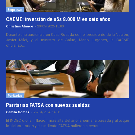
Empresas
CAEME: inversión de u$s 8.000 M en seis años
Christian Atance
-
29/05/2026 15:00
Durante una audiencia en Casa Rosada con el presidente de la Nación,
Javier Milei, y el ministro de Salud, Mario Lugones, la CAEME
oficializó...
Paritarias
Paritarias FATSA con nuevos sueldos
Camila Gomez
-
22/04/2026 14:30
El INDEC dio la inflación más alta del año la semana pasada y al toque
los laboratorios y el sindicato FATSA salieron a cerrar...