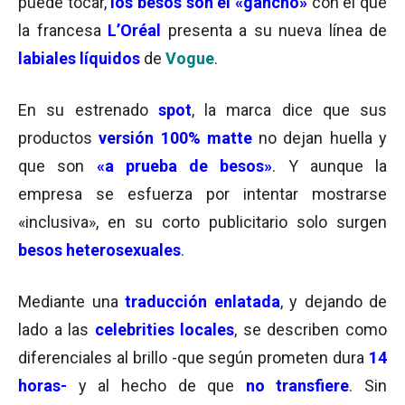
puede tocar,
los besos son el «gancho»
con el que
la francesa
L’Oréal
presenta a su nueva línea de
labiales líquidos
de
Vogue
.
En su estrenado
spot
, la marca dice que sus
productos
versión 100% matte
no dejan huella y
que son
«a prueba de besos»
. Y aunque la
empresa se esfuerza por intentar mostrarse
«inclusiva», en su corto publicitario solo surgen
besos heterosexuales
.
Mediante una
traducción enlatada
, y dejando de
lado a las
celebrities locales
, se describen como
diferenciales al brillo -que según prometen dura
14
horas-
y al hecho de que
no transfiere
. Sin