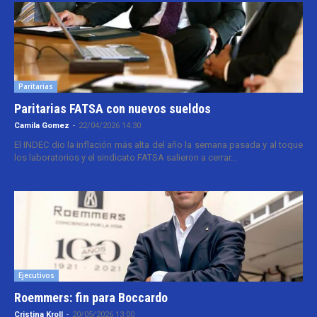
Paritarias
Paritarias FATSA con nuevos sueldos
Camila Gomez
-
22/04/2026 14:30
El INDEC dio la inflación más alta del año la semana pasada y al toque
los laboratorios y el sindicato FATSA salieron a cerrar...
Ejecutivos
Roemmers: fin para Boccardo
Cristina Kroll
-
20/05/2026 13:00