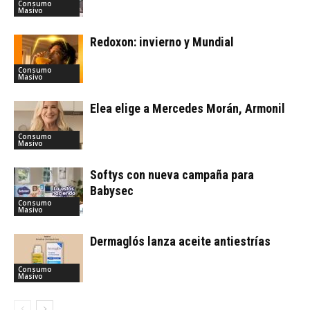
Consumo
Masivo
Redoxon: invierno y Mundial
Consumo
Masivo
Elea elige a Mercedes Morán, Armonil
Consumo
Masivo
Softys con nueva campaña para
Babysec
Consumo
Masivo
Dermaglós lanza aceite antiestrías
Consumo
Masivo