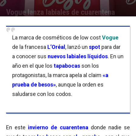
Vogue lanza labiales de cuarentena
Por
Mariana Curras
-
12/08/2020 08:30
La marca de cosméticos de low cost
Vogue
de la francesa
L’Oréal
, lanzó un
spot
para dar
a conocer sus
nuevos labiales líquidos
. En un
año en el que los
tapabocas
son los
protagonistas, la marca apela al claim
«a
prueba de besos»
, aunque la orden es
saludarse con los codos.
En este
invierno de cuarentena
donde nadie se