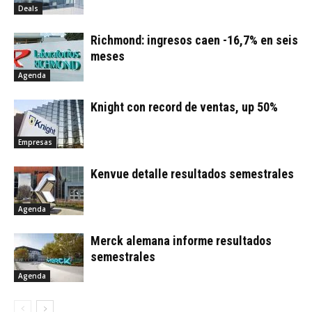
Deals
Richmond: ingresos caen -16,7% en seis
meses
Agenda
Knight con record de ventas, up 50%
Empresas
Kenvue detalle resultados semestrales
Agenda
Merck alemana informe resultados
semestrales
Agenda