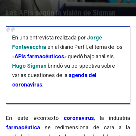
Las APIs según la visión de Sigman
Por
Equipo de Redacción
-
30/03/2020 11:15
En una entrevista realizada por
Jorge
Fontevecchia
en el diario Perfil, el tema de los
«
APIs farmacéuticos
» quedó bajo análisis.
Hugo Sigman
brindó su perspectiva sobre
varias cuestiones de la
agenda del
coronavirus
.
En este #contexto
coronavirus
, la industria
farmacéutica
se redimensiona de cara a la