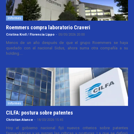
Informes
Roemmers compra laboratorio Craveri
Cristina Kroll / Florencia Lippo
-
05/05/2026 20:00
Menos de un año después de que el grupo Roemmers se haya
quedado con el nacional Sidus, ahora suma otra compañía a su
holding....
Informes
CILFA: postura sobre patentes
Christian Atance
-
18/03/2026 15:45
Hoy el gobierno nacional fijó nuevos criterios sobre patentes
farmacéuticas y ya surgen las críticas y posturas. La que se definió