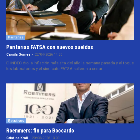
Paritarias
Paritarias FATSA con nuevos sueldos
Camila Gomez
-
22/04/2026 14:30
El INDEC dio la inflación más alta del año la semana pasada y al toque
los laboratorios y el sindicato FATSA salieron a cerrar...
Ejecutivos
Roemmers: fin para Boccardo
Cristina Kroll
-
20/05/2026 13:00