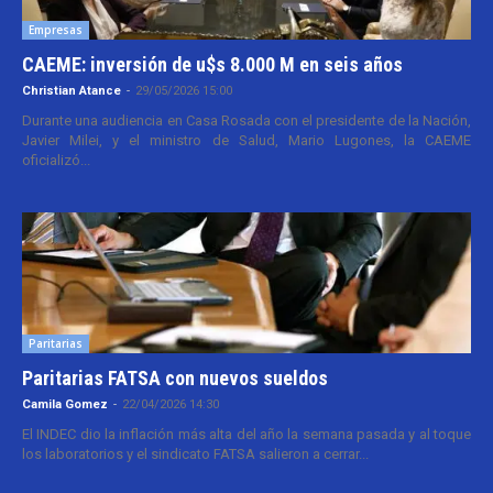
Empresas
CAEME: inversión de u$s 8.000 M en seis años
Christian Atance
-
29/05/2026 15:00
Durante una audiencia en Casa Rosada con el presidente de la Nación,
Javier Milei, y el ministro de Salud, Mario Lugones, la CAEME
oficializó...
Paritarias
Paritarias FATSA con nuevos sueldos
Camila Gomez
-
22/04/2026 14:30
El INDEC dio la inflación más alta del año la semana pasada y al toque
los laboratorios y el sindicato FATSA salieron a cerrar...