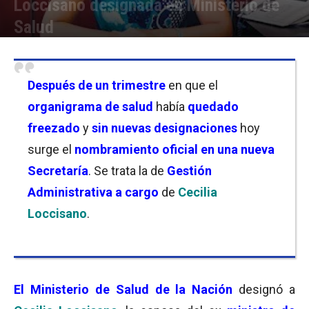
Loccisano designada en Ministerio de
Salud
Por
Facundo Rivera
-
13/05/2024 10:00
Después de un trimestre
en que el
organigrama de salud
había
quedado
freezado
y
sin nuevas designaciones
hoy
surge el
nombramiento oficial en una nueva
Secretaría
. Se trata la de
Gestión
Administrativa a cargo
de
Cecilia
Loccisano
.
El Ministerio de Salud de la Nación
designó a