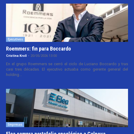
Ejecutivos
Roemmers: fin para Boccardo
Cristina Kroll
-
20/05/2026 13:00
En el grupo Roemmers se cerró el ciclo de Luciano Boccardo y tras
casi tres décadas. El ejecutivo actuaba como gerente general del
holding...
Empresas
Elea compra portafolio oncológico a Celnova