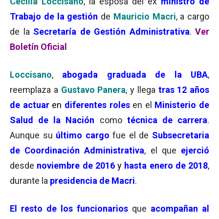
Cecilia Loccisano
, la esposa del ex
ministro de
Trabajo de la gestión
de
Mauricio Macri
, a cargo
de la
Secretaría de Gestión Administrativa
.
Ver
Boletín Oficial
Loccisano
,
abogada graduada de la UBA
,
reemplaza a
Gustavo Panera
, y llega
tras 12 años
de actuar
en
diferentes roles
en el
Ministerio de
Salud de la Nación
como
técnica de carrera
.
Aunque su
último cargo
fue el de
Subsecretaria
de Coordinación Administrativa
, el que
ejerció
desde
noviembre de 2016
y
hasta enero de 2018
,
durante la
presidencia de Macri
.
El resto de los funcionarios
que
acompañan al