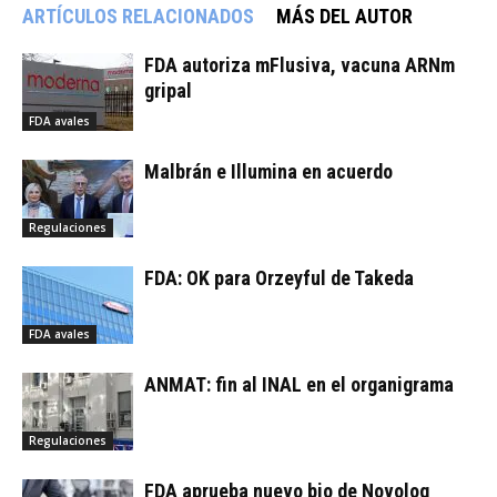
ARTÍCULOS RELACIONADOS
MÁS DEL AUTOR
FDA autoriza mFlusiva, vacuna ARNm
gripal
FDA avales
Malbrán e Illumina en acuerdo
Regulaciones
FDA: OK para Orzeyful de Takeda
FDA avales
ANMAT: fin al INAL en el organigrama
Regulaciones
FDA aprueba nuevo bio de Novolog