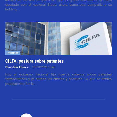
quedado con el nacional Sidus, ahora suma otra compañía a su
holding....
Informes
CILFA: postura sobre patentes
Christian Atance
-
18/03/2026 15:45
Hoy el gobierno nacional fijó nuevos criterios sobre patentes
farmacéuticas y ya surgen las críticas y posturas. La que se definió
prontamente fue la...