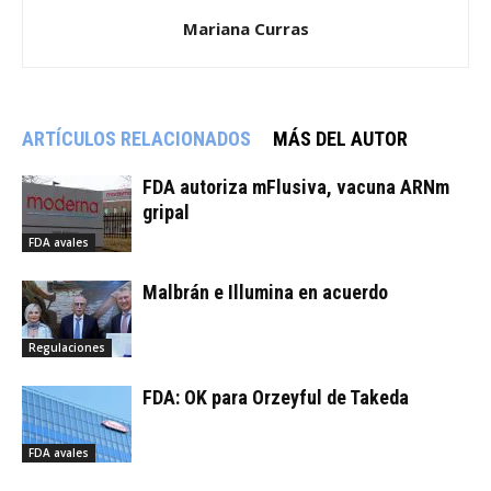
Mariana Curras
ARTÍCULOS RELACIONADOS
MÁS DEL AUTOR
FDA autoriza mFlusiva, vacuna ARNm
gripal
FDA avales
Malbrán e Illumina en acuerdo
Regulaciones
FDA: OK para Orzeyful de Takeda
FDA avales