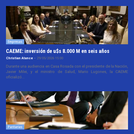
Empresas
CAEME: inversión de u$s 8.000 M en seis años
Christian Atance
-
29/05/2026 15:00
Durante una audiencia en Casa Rosada con el presidente de la Nación,
Javier Milei, y el ministro de Salud, Mario Lugones, la CAEME
oficializó...
Paritarias