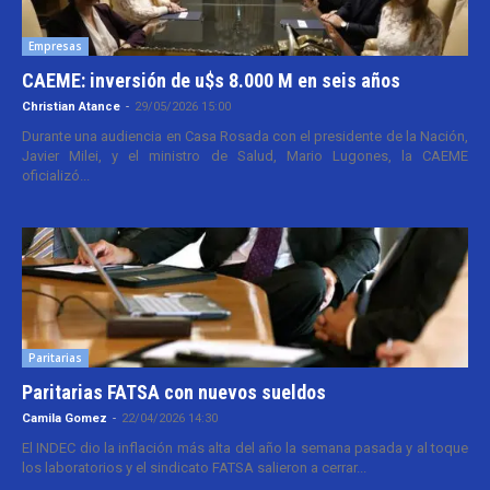
Empresas
CAEME: inversión de u$s 8.000 M en seis años
Christian Atance
-
29/05/2026 15:00
Durante una audiencia en Casa Rosada con el presidente de la Nación,
Javier Milei, y el ministro de Salud, Mario Lugones, la CAEME
oficializó...
Paritarias
Paritarias FATSA con nuevos sueldos
Camila Gomez
-
22/04/2026 14:30
El INDEC dio la inflación más alta del año la semana pasada y al toque
los laboratorios y el sindicato FATSA salieron a cerrar...