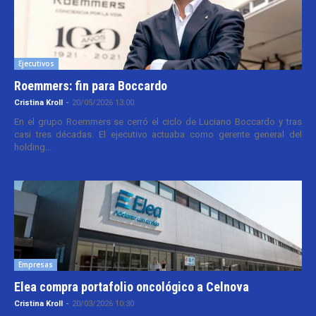
Ejecutivos
Roemmers: fin para Boccardo
Cristina Kroll
-
20/05/2026 13:00
En el grupo Roemmers se cerró el ciclo de Luciano Boccardo y tras
casi tres décadas. El ejecutivo actuaba como gerente general del
holding...
Empresas
Elea compra portafolio oncológico a Celnova
Cristina Kroll
-
20/03/2026 10:30