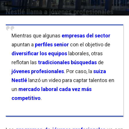
Nestlé llama a jóvenes profesionales
Por
Mila Goldfeder
-
16/05/2022 12:15
Mientras que algunas
empresas del sector
apuntan a
perfiles senior
con el objetivo de
diversificar los equipos
laborales, otras
reflotan las
tradicionales búsquedas
de
jóvenes profesionales
. Por caso, la
suiza
Nestlé
lanzó un video para captar talentos en
un
mercado laboral cada vez más
competitivo
.