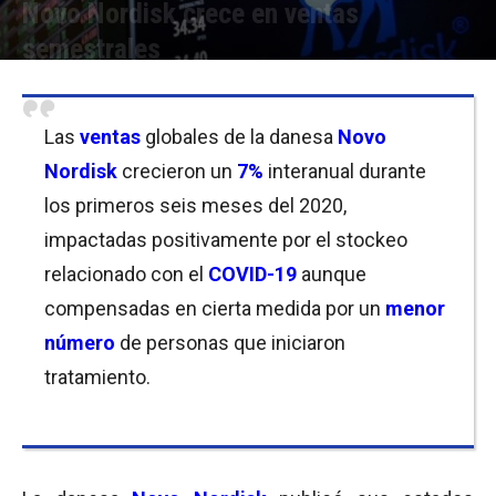
Novo Nordisk crece en ventas
semestrales
Por
Christian Atance
-
06/08/2020 10:15
Las
ventas
globales de la danesa
Novo
No
r
disk
crecieron un
7%
interanual durante
los primeros seis meses del 2020,
impactadas positivamente por el stockeo
relacionado con el
COVID-19
aunque
compensadas en cierta medida por un
menor
número
de personas que iniciaron
tratamiento.