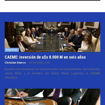
Empresas
CAEME: inversión de u$s 8.000 M en seis años
Christian Atance
-
29/05/2026 15:00
Durante una audiencia en Casa Rosada con el presidente de la Nación,
Javier Milei, y el ministro de Salud, Mario Lugones, la CAEME
oficializó...