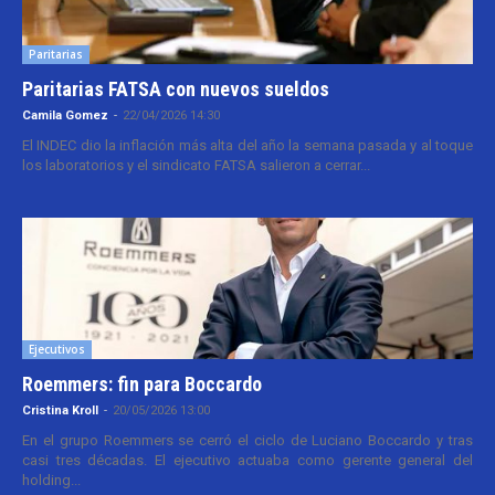
Paritarias
Paritarias FATSA con nuevos sueldos
Camila Gomez
-
22/04/2026 14:30
El INDEC dio la inflación más alta del año la semana pasada y al toque
los laboratorios y el sindicato FATSA salieron a cerrar...
Ejecutivos
Roemmers: fin para Boccardo
Cristina Kroll
-
20/05/2026 13:00
En el grupo Roemmers se cerró el ciclo de Luciano Boccardo y tras
casi tres décadas. El ejecutivo actuaba como gerente general del
holding...