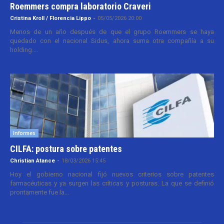
Roemmers compra laboratorio Craveri
Cristina Kroll / Florencia Lippo
-
05/05/2026 20:00
Menos de un año después de que el grupo Roemmers se haya
quedado con el nacional Sidus, ahora suma otra compañía a su
holding....
Informes
CILFA: postura sobre patentes
Christian Atance
-
18/03/2026 15:45
Hoy el gobierno nacional fijó nuevos criterios sobre patentes
farmacéuticas y ya surgen las críticas y posturas. La que se definió
prontamente fue la...