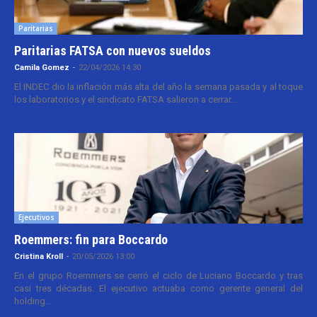
Paritarias
Paritarias FATSA con nuevos sueldos
Camila Gomez
-
22/04/2026 14:30
El INDEC dio la inflación más alta del año la semana pasada y al toque
los laboratorios y el sindicato FATSA salieron a cerrar...
Ejecutivos
Roemmers: fin para Boccardo
Cristina Kroll
-
20/05/2026 13:00
En el grupo Roemmers se cerró el ciclo de Luciano Boccardo y tras
casi tres décadas. El ejecutivo actuaba como gerente general del
holding...