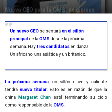
Nuevo CEO para la OMS, en ciernes
Por
Florencia Costas
-
19/05/2017 10:45
Un
nuevo CEO
se sentará
en el sillón
principal
de la
OMS
desde la próxima
semana. Hay
tres candidatos
en danza.
Un africano, una asiática y un británico.
La próxima semana
, un sillón clave y caliente
tendrá
nuevo titular
. Esto es en razón de que la
china
Margaret Chan
está terminando su ciclo
como responsable de la
OMS
.