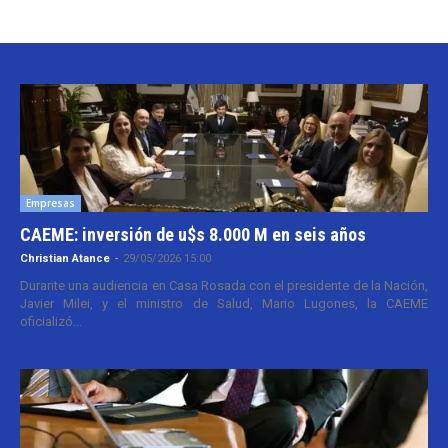
Empresas
CAEME: inversión de u$s 8.000 M en seis años
Christian Atance
-
29/05/2026 15:00
Durante una audiencia en Casa Rosada con el presidente de la Nación,
Javier Milei, y el ministro de Salud, Mario Lugones, la CAEME
oficializó...