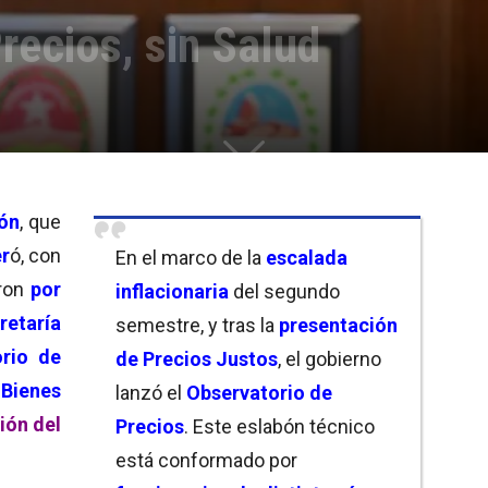
recios, sin Salud
ión
, que
er
ó, con
En el marco de la
escalada
ron
por
inflacionaria
del segundo
retaría
semestre, y tras la
presentación
orio de
de Precios Justos
, el gobierno
,
Bienes
lanzó el
Observatorio de
ión del
Precios
. Este eslabón técnico
está conformado por