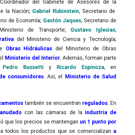
 Coordinador del Gabinete de Asesores de la
e la Nación;
Gabriel Rubinstein
, Secretario de
erio de Economía;
Gastón Jaques
, Secretario de
Ministerio de Transporte;
Gustavo Iglesias
,
rativa
del Ministerio de Ciencia y Tecnología;
de
Obras Hidráulicas
del Ministerio de Obras
el
Ministerio del Interior
. Además, forman parte
,
Pedro Bussetti
y
Ricardo Espinoza
, en
de consumidores
. Así, el
Ministerio de Salud
icamentos
también se encuentran
regulados
. En
 anudado
con las cámaras de la
industria de
ció que los precios se mantengan
un 1 punto por
 a todos los productos que se comercializan
a