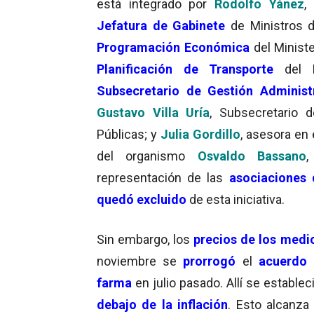
está integrado por
Rodolfo Yánez
,
Jefatura de Gabinete
de Ministros d
Programación Económica
del Minist
Planificación de Transporte
del 
Subsecretario de Gestión Administ
Gustavo Villa Uría
, Subsecretario 
Públicas; y
Julia Gordillo
, asesora en 
del organismo
Osvaldo Bassano
representación de las
asociaciones 
quedó excluido
de esta iniciativa.
Sin embargo, los
precios de los med
noviembre se
prorrogó
el
acuerdo
farma
en julio pasado. Allí se estable
debajo de la inflación
. Esto alcanza