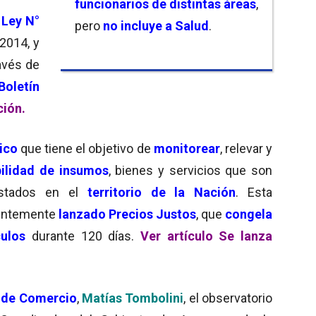
funcionarios de distintas áreas
,
 Ley N°
pero
no incluye a Salud
.
2014, y
ravés de
Boletín
ción.
ico
que tiene el objetivo de
monitorear
, relevar y
bilidad de insumos
, bienes y servicios que son
stados en el
territorio de la Nación
. Esta
ientemente
lanzado Precios Justos
, que
congela
culos
durante 120 días.
Ver artículo Se lanza
 de Comercio
,
Matías Tombolini
, el observatorio