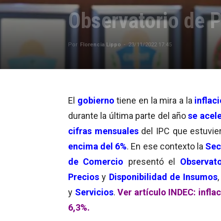
Observatorio de P
Por
Florencia Lippo
-
23/11/2022 17:45
El
gobierno
tiene en la mira a la
inflac
durante la última parte del año
se acel
cifras mensuales
del IPC que estuvie
encima del 6%
. En ese contexto la
Sec
de Comercio
presentó el
Observat
Precios
y
Disponibilidad de Insumos
y
Servicios
.
Ver artículo INDEC: inflac
6,3%.