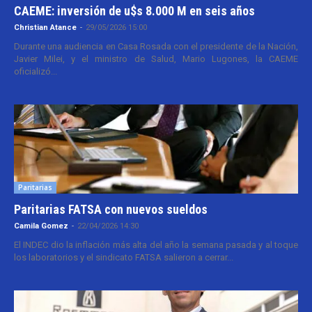
CAEME: inversión de u$s 8.000 M en seis años
Christian Atance
-
29/05/2026 15:00
Durante una audiencia en Casa Rosada con el presidente de la Nación,
Javier Milei, y el ministro de Salud, Mario Lugones, la CAEME
oficializó...
Paritarias
Paritarias FATSA con nuevos sueldos
Camila Gomez
-
22/04/2026 14:30
El INDEC dio la inflación más alta del año la semana pasada y al toque
los laboratorios y el sindicato FATSA salieron a cerrar...