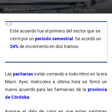
Paritarias farmacias: cerró Córdoba
Por
Julieta Martín
-
28/04/2016 12:45
Este acuerdo fue el primero del sector que se
cerró por un
período semestral
. Se acordó un
24%
de incremento en dos tramos.
Las
paritarias
están cerrando a todo ritmo en la era
Macri. Ayer, miércoles a última hora se firmó un
nuevo acuerdo para las farmacias de la
p
rovincia
de Córdoba
.
Aunque el dato de color es que estas paritarias