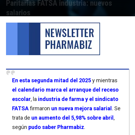
Paritarias FATSA industria: nuevos
salarios
Por
Facundo Rivera
-
21/07/2025 18:15
En esta segunda mitad del 2025
y mientras
el calendario marca el arranque del receso
escolar
, la
industria de farma y el sindicato
FATSA
firmaron
un nueva mejora salarial
. Se
trata de
un aumento del 5,98% sobre abril
,
según
pudo saber Pharmabiz
.