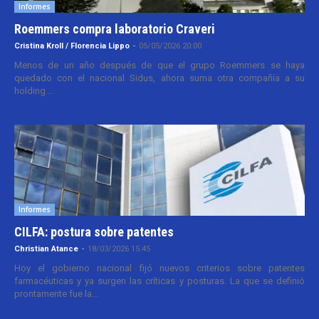
Informes
Roemmers compra laboratorio Craveri
Cristina Kroll / Florencia Lippo
-
05/05/2026 20:00
Menos de un año después de que el grupo Roemmers se haya
quedado con el nacional Sidus, ahora suma otra compañía a su
holding....
Informes
CILFA: postura sobre patentes
Christian Atance
-
18/03/2026 15:45
Hoy el gobierno nacional fijó nuevos criterios sobre patentes
farmacéuticas y ya surgen las críticas y posturas. La que se definió
prontamente fue la...