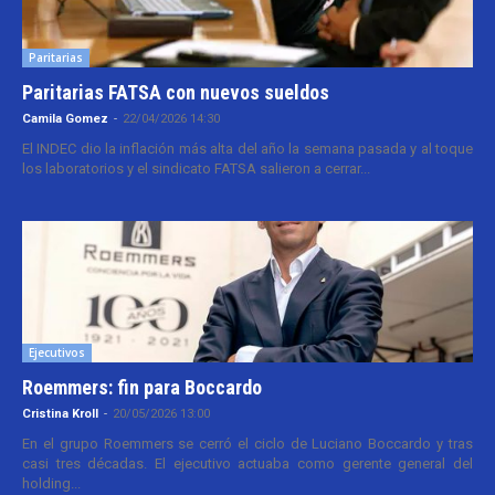
Paritarias
Paritarias FATSA con nuevos sueldos
Camila Gomez
-
22/04/2026 14:30
El INDEC dio la inflación más alta del año la semana pasada y al toque
los laboratorios y el sindicato FATSA salieron a cerrar...
Ejecutivos
Roemmers: fin para Boccardo
Cristina Kroll
-
20/05/2026 13:00
En el grupo Roemmers se cerró el ciclo de Luciano Boccardo y tras
casi tres décadas. El ejecutivo actuaba como gerente general del
holding...