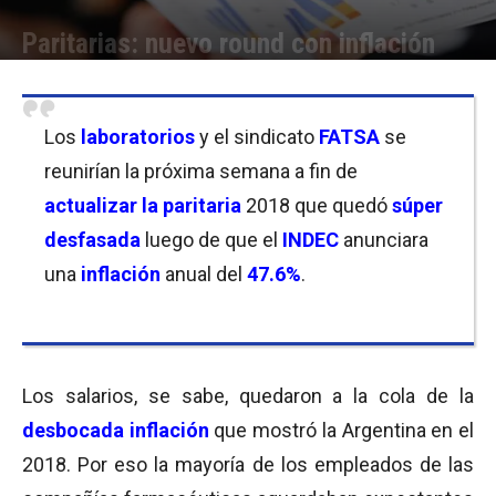
Paritarias: nuevo round con inflación
Por
Equipo de Redacción
-
17/01/2019 10:45
Los
laboratorios
y el sindicato
FATSA
se
reunirían la próxima semana a fin de
actualizar la paritaria
2018 que quedó
súper
desfasada
luego de que el
INDEC
anunciara
una
inflación
anual del
47.6%
.
Los salarios, se sabe, quedaron a la cola de la
desbocada inflación
que mostró la Argentina en el
2018. Por eso la mayoría de los empleados de las