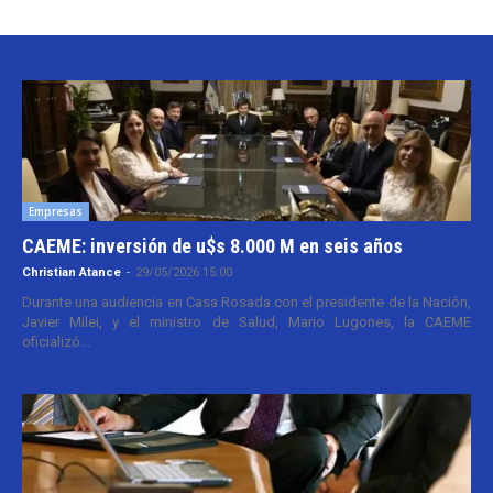
Empresas
CAEME: inversión de u$s 8.000 M en seis años
Christian Atance
-
29/05/2026 15:00
Durante una audiencia en Casa Rosada con el presidente de la Nación,
Javier Milei, y el ministro de Salud, Mario Lugones, la CAEME
oficializó...