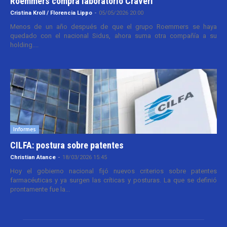
Roemmers compra laboratorio Craveri
Cristina Kroll / Florencia Lippo
-
05/05/2026 20:00
Menos de un año después de que el grupo Roemmers se haya
quedado con el nacional Sidus, ahora suma otra compañía a su
holding....
Informes
CILFA: postura sobre patentes
Christian Atance
-
18/03/2026 15:45
Hoy el gobierno nacional fijó nuevos criterios sobre patentes
farmacéuticas y ya surgen las críticas y posturas. La que se definió
prontamente fue la...