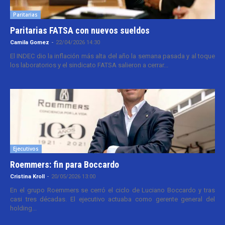
Paritarias
Paritarias FATSA con nuevos sueldos
Camila Gomez
-
22/04/2026 14:30
El INDEC dio la inflación más alta del año la semana pasada y al toque
los laboratorios y el sindicato FATSA salieron a cerrar...
Ejecutivos
Roemmers: fin para Boccardo
Cristina Kroll
-
20/05/2026 13:00
En el grupo Roemmers se cerró el ciclo de Luciano Boccardo y tras
casi tres décadas. El ejecutivo actuaba como gerente general del
holding...