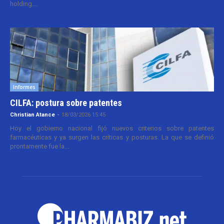
holding....
Informes
CILFA: postura sobre patentes
Christian Atance
-
18/03/2026 15:45
Hoy el gobierno nacional fijó nuevos criterios sobre patentes
farmacéuticas y ya surgen las críticas y posturas. La que se definió
prontamente fue la...