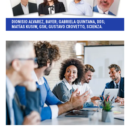
DIONISIO ALVAREZ, BAYER; GABRIELA QUINTANA, DDS;
MATÍAS KUSIW, GSK; GUSTAVO CROVETTO, SCIENZA.