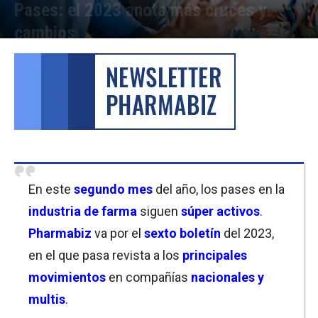
Pases: el 2023 anota más cruces y
cambios
Por
Laura Ponasso
-
16/02/2023 18:00
En este
segundo mes
del año, los pases en la
industria de farma
siguen
súper activos
.
Pharmabiz
va por el
sexto boletín
del 2023,
en el que pasa revista a los
principales
movimientos
en compañías
nacionales y
multis
.