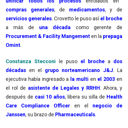
unificar todos los procesos
enrolados en
compras generales
, de
medicamentos
, y de
servicios generales
. Crovetto le puso así
el broche
a más de
una década
como gerente de
Procurement & Facility Mangement
en la
prepaga
Omint
.
Constanza Stecconi
le puso
el broche
a
dos
décadas
en el
grupo norteamericano J&J
. La
ejecutiva había ingresado a
la multi
en
el 2003
en
el rol de
asistente de Legales y RRHH
. Ahora, y
después de
casi 10 años
, libera su silla de
Health
Care Compliance Officer
en el
negocio de
Janssen
, su brazo de
Pharmaceuticals
.