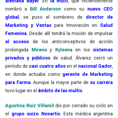
alemana Bayer
. En
la multi
, que recientemente
nombró a
Bill Anderson
como su
nuevo CEO
global
, se puso el sombrero de
director de
Marketing y Ventas
para Innovación en
Salud
Femenina
. Desde allí tendrá la misión de impulsar
el acceso
de los anticonceptivos de acción
prolongada
Mirena
y
Kyleena
en los
sistemas
privados y públicos
de salud. Álvarez cerró un
período de
casi cuatro años
en el
nacional Gador
,
en donde actuaba como
gerente de Marketing
para Farma
. Aunque la mayor parte de
su carrera
tuvo lugar en el
ámbito de las multis
.
Agustina Ruiz Villamil
dio por cerrado su ciclo en
el
grupo suizo Novartis
. Esta médica argentina