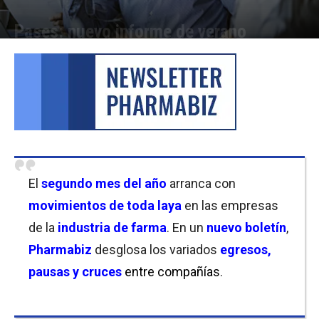
Pases: nuevo informe de verano
Por
Laura Ponasso
-
03/02/2023 14:30
El
segundo mes del año
arranca con
movimientos de toda laya
en las empresas
de la
industria de farma
. En un
nuevo boletín
,
Pharmabiz
desglosa los variados
egresos,
pausas y cruces
entre compañías
.