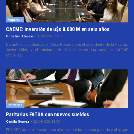
Empresas
CAEME: inversión de u$s 8.000 M en seis años
Christian Atance
-
29/05/2026 15:00
Durante una audiencia en Casa Rosada con el presidente de la Nación,
Javier Milei, y el ministro de Salud, Mario Lugones, la CAEME
oficializó...
Paritarias
Paritarias FATSA con nuevos sueldos
Camila Gomez
-
22/04/2026 14:30
El INDEC dio la inflación más alta del año la semana pasada y al toque