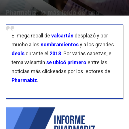
Pharmabiz: lo más leído del año
Por
Equipo de Redacción
-
02/01/2019 12:45
El mega recall de
valsartán
desplazó y por
mucho a los
nombramientos
y a los grandes
deals
durante el
2018
. Por varias cabezas, el
tema valsartán
se ubicó primero
entre las
noticias más clickeadas por los lectores de
Pharmabiz
.