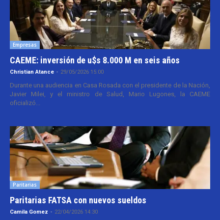
Empresas
CAEME: inversión de u$s 8.000 M en seis años
Christian Atance
-
29/05/2026 15:00
Durante una audiencia en Casa Rosada con el presidente de la Nación,
Javier Milei, y el ministro de Salud, Mario Lugones, la CAEME
oficializó...
Paritarias
Paritarias FATSA con nuevos sueldos
Camila Gomez
-
22/04/2026 14:30