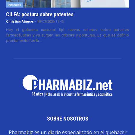
Informes
CILFA: postura sobre patentes
Christian Atance
-
18/03/2026 15:45
Hoy el gobierno nacional fijó nuevos criterios sobre patentes
farmacéuticas y ya surgen las críticas y posturas. La que se definió
prontamente fue la...
SOBRE NOSOTROS
Pharmabiz es un diario especializado en el quehacer