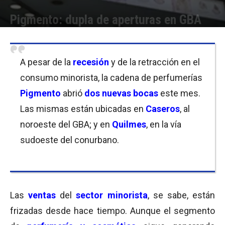
Pigmento: dupla de aperturas en GBA
Por
Equipo de Redacción
-
27/06/2019 09:45
A pesar de la
recesión
y de la retracción en el
consumo minorista, la cadena de perfumerías
Pigmento
abrió
dos nuevas bocas
este mes.
Las mismas están ubicadas en
Caseros
, al
noroeste del GBA; y en
Quilmes
, en la vía
sudoeste del conurbano.
Las
ventas
del
sector minorista
, se sabe, están
frizadas desde hace tiempo. Aunque el segmento