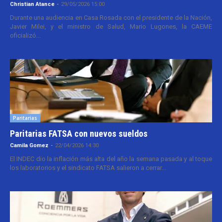
Christian Atance
-
29/05/2026 15:00
Durante una audiencia en Casa Rosada con el presidente de la Nación,
Javier Milei, y el ministro de Salud, Mario Lugones, la CAEME
oficializó...
Paritarias
Paritarias FATSA con nuevos sueldos
Camila Gomez
-
22/04/2026 14:30
El INDEC dio la inflación más alta del año la semana pasada y al toque
los laboratorios y el sindicato FATSA salieron a cerrar...