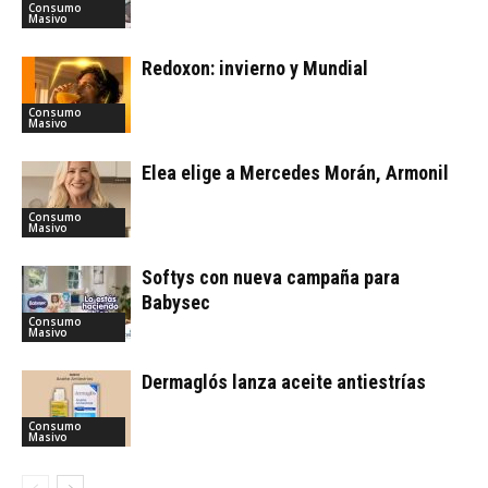
Consumo
Masivo
Redoxon: invierno y Mundial
Consumo
Masivo
Elea elige a Mercedes Morán, Armonil
Consumo
Masivo
Softys con nueva campaña para
Babysec
Consumo
Masivo
Dermaglós lanza aceite antiestrías
Consumo
Masivo