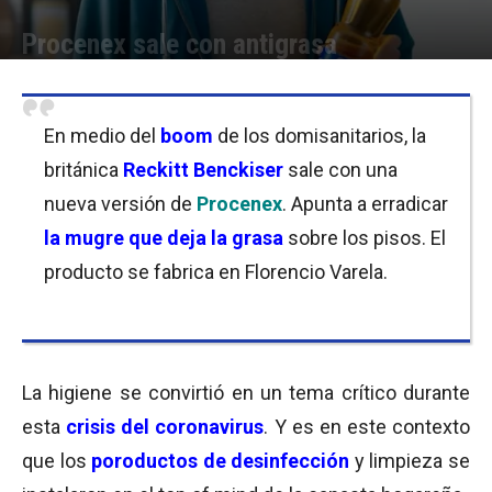
Procenex sale con antigrasa
Por
Equipo de Redacción
-
20/05/2020 08:30
En medio del
boom
de los domisanitarios, la
británica
Reckitt Benckiser
sale con una
nueva versión de
Procenex
. Apunta a erradicar
la mugre que deja la grasa
sobre los pisos. El
producto se fabrica en Florencio Varela.
La higiene se convirtió en un tema crítico durante
esta
crisis del coronavirus
. Y es en este contexto
que los
poroductos de desinfección
y limpieza se