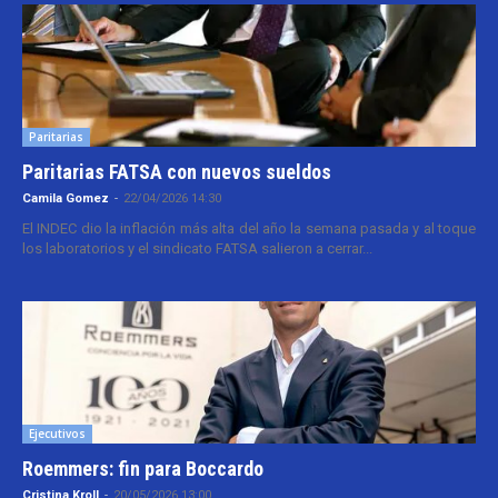
Paritarias
Paritarias FATSA con nuevos sueldos
Camila Gomez
-
22/04/2026 14:30
El INDEC dio la inflación más alta del año la semana pasada y al toque
los laboratorios y el sindicato FATSA salieron a cerrar...
Ejecutivos
Roemmers: fin para Boccardo
Cristina Kroll
-
20/05/2026 13:00