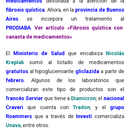
medicamentos
destinada a la atención de la
fibrosis quística
. Ahora, en la
provincia de Buenos
Aires
se incorpora un tratamiento al
PRODIABA
.
Ver artículo «Fibrosis quística con
canasta de medicamentos»
.
El
Ministerio de Salud
que encabeza
Nicolás
Kreplak
sumó al listado de medicamentos
gratuitos
al hipoglucemiante
gliclazida
a partir de
febrero
. Algunos de los laboratorios que
comercializan este tipo de productos son el
francés Servier
que tiene a
Diamicron
; el
nacional
Craveri
que cuenta con
Tradon
; y el
grupo
Roemmers
que a través de
Investi
comercializa
Unava
, entre otros.