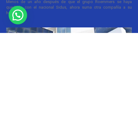
Menos de un año después de que el grupo Roemmers se haya
quedado con el nacional Sidus, ahora suma otra compañía a su
holding....
Informes
CILFA: postura sobre patentes
Christian Atance
-
18/03/2026 15:45
Hoy el gobierno nacional fijó nuevos criterios sobre patentes
farmacéuticas y ya surgen las críticas y posturas. La que se definió
prontamente fue la...