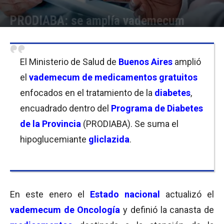
PRODIABA: se amplía vademecum
Por
Florencia Lippo
-
23/01/2022 16:15
El Ministerio de Salud de
Buenos Aires
amplió
el
vademecum de medicamentos gratuitos
enfocados en el tratamiento de la
diabetes
,
encuadrado dentro del
Programa de Diabetes
de la Provincia
(PRODIABA). Se suma el
hipoglucemiante
gliclazida
.
En este enero el
Estado nacional
actualizó el
vademecum de Oncología
y definió la canasta de