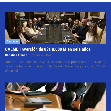
Empresas
CAEME: inversión de u$s 8.000 M en seis años
Christian Atance
-
29/05/2026 15:00
Durante una audiencia en Casa Rosada con el presidente de la Nación,
Javier Milei, y el ministro de Salud, Mario Lugones, la CAEME
oficializó...