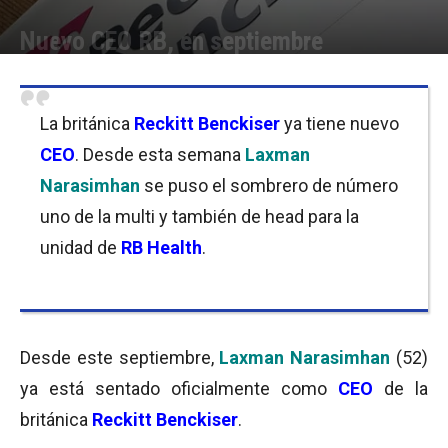
Nuevo CEO RB, en septiembre
Por
Equipo de Redacción
-
04/09/2019 12:00
La británica
Reckitt Benckiser
ya tiene nuevo
CEO
. Desde esta semana
Laxman
Narasimhan
se puso el sombrero de número
uno de la multi y también de head para la
unidad de
RB Health
.
Desde este septiembre,
Laxman Narasimhan
(52)
ya está sentado oficialmente como
CEO
de la
británica
Reckitt Benckiser
.