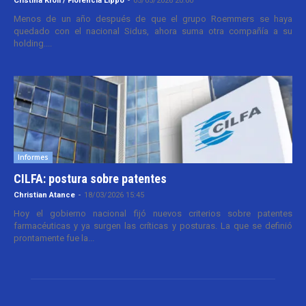
Cristina Kroll / Florencia Lippo
-
05/05/2026 20:00
Menos de un año después de que el grupo Roemmers se haya
quedado con el nacional Sidus, ahora suma otra compañía a su
holding....
Informes
CILFA: postura sobre patentes
Christian Atance
-
18/03/2026 15:45
Hoy el gobierno nacional fijó nuevos criterios sobre patentes
farmacéuticas y ya surgen las críticas y posturas. La que se definió
prontamente fue la...