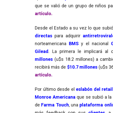
que se valió de un grupo de niños pa
artículo.
Desde el Estado a su vez lo que subi
directas
para adquirir
antirretrovira
norteamericana
BMS
y el nacional
Gilead
. La primera le implicará a
millones
(u$s 18.2 millones) a camb
recibirá más de
$10.7 millones
(u$s 36
artículo.
Por último desde el
eslabón del retail
Monroe Americana
que se subió a la
de
Farma Touch
, una
plataforma onli
más feedback con sus
clientes
, a