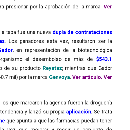
ra presionar por la aprobación de la marca.
Ver
ó a tapa fue una nueva
dupla de contrataciones
les
. Los ganadores esta vez, resultaron ser la
Gador
, en representación de la biotecnológica
l organismo el desembolso de más de
$543.1
io de su producto
Reyataz
; mientras que Gador
0.7 mil) por la marca
Genvoya
.
Ver artículo.
Ver
los que marcaron la agenda fueron la droguería
 tendencia y lanzó su propia
aplicación
. Se trata
ne
que apunta a que las farmacias puedan tener
 la vez que mejorar y medir un conjunto de