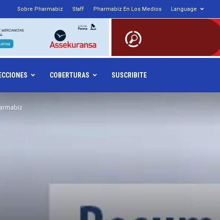
Sobre Pharmabiz
Staff
Pharmabiz En Los Medios
Language
armabiz.NET
ECCIONES
COBERTURAS
SUSCRIBITE
armabiz