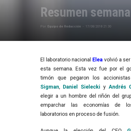
Resumen semanal
Por
Equipo de Redacción
-
17/08/2018 21:30
El laboratorio nacional
Elea
volvió a ser
esta semana. Esta vez fue por el g
timón que pegaron los accionist
Sigman
,
Daniel Sielecki
y
Andrés 
elegir a un hombre del riñón del gru
emparchar las economías de l
laboratorios en proceso de fusión.
Aunque la elección del CEO
G