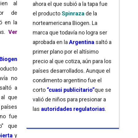
ien al
ahora el que subió a la tapa fue
or de
el producto
Spinraza
de la
ó en la
norteamericana Biogen. La
sas.
Ver
marca que todavía no logra ser
aprobada en la
Argentina
saltó a
primer plano por el altísimo
Biogen
precio al que cotiza, aún para los
roducto
países desarrollados. Aunque el
avía no
condimento argentino fue el
saltó a
corto
“cuasi publicitario”
que se
al que
valió de niños para presionar a
 países
las
autoridades regulatorias
.
ino fue
io” que
ierta
y