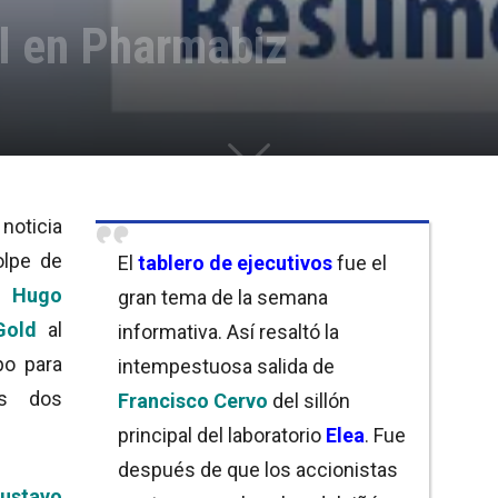
 en Pharmabiz
 noticia
olpe de
El
tablero de ejecutivos
fue el
as
Hugo
gran tema de la semana
Gold
al
informativa. Así resaltó la
po para
intempestuosa salida de
os dos
Francisco Cervo
del sillón
principal del laboratorio
Elea
. Fue
después de que los accionistas
ustavo