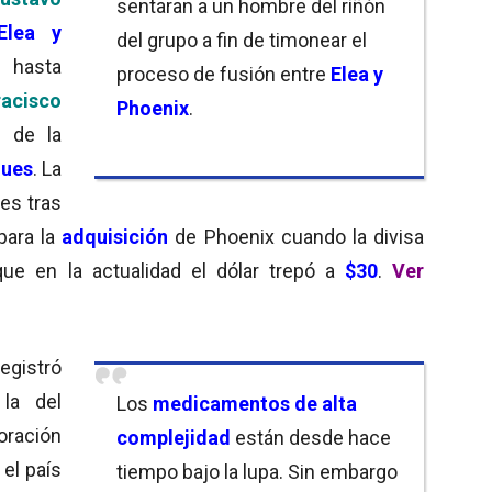
sentaran a un hombre del riñón
Elea y
del grupo a fin de timonear el
 hasta
proceso de fusión entre
Elea y
racisco
Phoenix
.
ó
de la
ques
. La
es tras
para la
adquisición
de Phoenix cuando la divisa
ue en la actualidad el dólar trepó a
$30
.
Ver
egistró
la del
Los
medicamentos de alta
boración
complejidad
están desde hace
 el país
tiempo bajo la lupa. Sin embargo