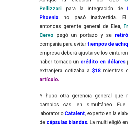
Pellizzari
para la integración de
Phoenix
no pasó inadvertida. El
entonces gerente general de Elea,
F
Cervo
pegó un portazo y se
retir
compañía para evitar
tiempos de achi
empresa deberá ajustarse los cinturon
haber tomado un
crédito en dólares
extranjera cotizaba a
$18
mientras q
artículo.
Y hubo otra gerencia general que r
cambios casi en simultáneo. Fue 
laboratorio
Catalent
, experto en la ela
de
cápsulas blandas
. La multi eligió en