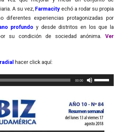
iaria. A su vez,
Farmacity
echó a rodar su propia
o diferentes experiencias protagonizadas por
ano profundo
y desde distritos en los que la
por su condición de sociedad anónima.
Ver
radial
hacer click aquí:
Utiliza
00:00
las
teclas
de
flecha
arriba/abajo
para
aumentar