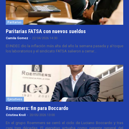
Paritarias
Paritarias FATSA con nuevos sueldos
Camila Gomez
-
22/04/2026 14:30
El INDEC dio la inflación más alta del año la semana pasada y al toque
los laboratorios y el sindicato FATSA salieron a cerrar...
Ejecutivos
Roemmers: fin para Boccardo
Cristina Kroll
-
20/05/2026 13:00
En el grupo Roemmers se cerró el ciclo de Luciano Boccardo y tras
casi tres décadas. El ejecutivo actuaba como gerente general del