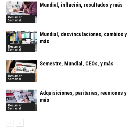
Mundial, inflación, resultados y más
Resumen
Semanal
Mundial, desvinculaciones, cambios y
más
Resumen
Semanal
Semestre, Mundial, CEOs, y más
Resumen
Semanal
Adquisiciones, paritarias, reuniones y
más
Resumen
Semanal