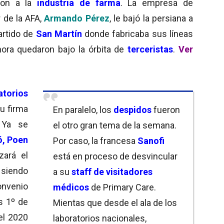
ron a la
industria de farma
. La empresa de
r de la AFA,
Armando Pérez
, le bajó la persiana a
artido de
San Martín
donde fabricaba sus líneas
hora quedaron bajo la órbita de
terceristas
.
Ver
atorios
u firma
En paralelo, los
despidos
fueron
 Ya se
el otro gran tema de la semana.
ó, Poen
Por caso, la francesa
Sanofi
zará el
está en proceso de desvincular
 siendo
a su
staff de visitadores
convenio
médicos
de Primary Care.
s 1º de
Mientas que desde el ala de los
el 2020
laboratorios nacionales,