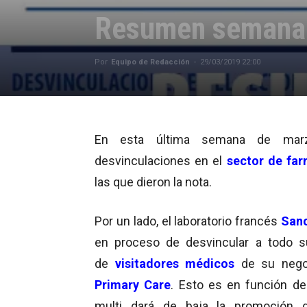
Resumen semanal
Por
Equipo de Redacción
-
29/03/2019 22:00
En esta última semana de mar
desvinculaciones en el
sector de fa
las que dieron la nota.
Por un lado, el laboratorio francés
Sano
en proceso de desvincular a todo s
de
visitadores médicos
de su nego
Primary Care
. Esto es en función de
multi dará de baja la promoción 