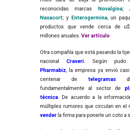
reconocidas marcas
Novalgina
; A
Nasacort
; y
Enterogermina
, un paq
productos que vende cerca de u$
millones anuales.
Ver artículo
Otra compañía que está pasando la tije
nacional
Craveri
. Según pudo 
Pharmabiz
, la empresa ya envió cas
centenar de
telegramas
d
fundamentalmente al sector de
p
técnica
. De acuerdo a la informaci
múltiples rumores que circulan en el m
vender
la firma para ponerle un coto a 