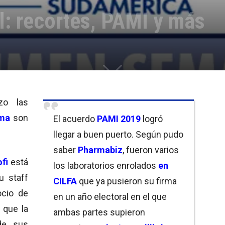
: recortes, PAMI y más
zo las
rma
son
El acuerdo
PAMI 2019
logró
llegar a buen puerto. Según pudo
saber
Pharmabiz
, fueron varios
fi
está
los laboratorios enrolados
en
u staff
CILFA
que ya pusieron su firma
cio de
en un año electoral en el que
 que la
ambas partes supieron
de sus