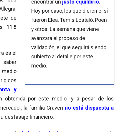
encontrar un
justo equilibrio
.
llegra;
Hoy por caso, los que dieron el sí
uete de
fueron Elea, Temis Lostaló, Poen
s 11.8
y otros. La semana que viene
avanzará el proceso de
validación, el que seguirá siendo
ra es el
cubierto al detalle por este
saber
medio.
i medio
irigidos
lanta y
ón obtenida por este medio -y a pesar de los
ercado-, la familia Craveri
no está dispuesta a
su desfasaje financiero.