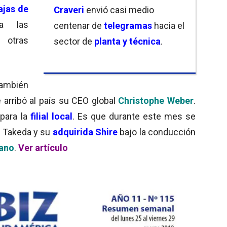
ajas de
Craveri
envió casi medio
a las
centenar de
telegramas
hacia el
 otras
sector de
planta y técnica
.
también
 arribó al país su CEO global
Christophe Weber
.
para la
filial local
. Es que durante este mes se
e Takeda y su
adquirida Shire
bajo la conducción
ano
.
Ver artículo