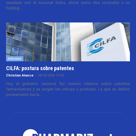
quedado con el nacional Sidus, ahora suma otra compañía a su
holding....
Informes
CILFA: postura sobre patentes
Christian Atance
-
18/03/2026 15:45
Hoy el gobierno nacional fijó nuevos criterios sobre patentes
farmacéuticas y ya surgen las críticas y posturas. La que se definió
prontamente fue la...