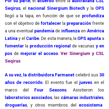
Por su parte
, el
acuerdo
entre la
australiana
CSL
Seqirus
, el
nacional Sinergium Biotech
y la
OPS
llegó a la tapa, en función de que se
profundiza
con el objetivo de
fortalecer
la
preparación
frente
a una eventual
pandemia
de
influenza
en
América
Latina
y el
Caribe
. De esta manera, la
OPS apunta
a
fomentar
la
producción regional
de vacunas
y en
pos
de
mejorar el acceso
.
Ver Sinergium y CSL
Seqirus
A su vez
,
la distribuidora Farmanet
celebró sus
30
años de recorrido
. El evento fue el
jueves
en el
marco del
Four Seasons
. Asistieron los
laboratorios asociados
, las
cámaras industriales
,
droguerías
, y otros miembros del
ecosistema