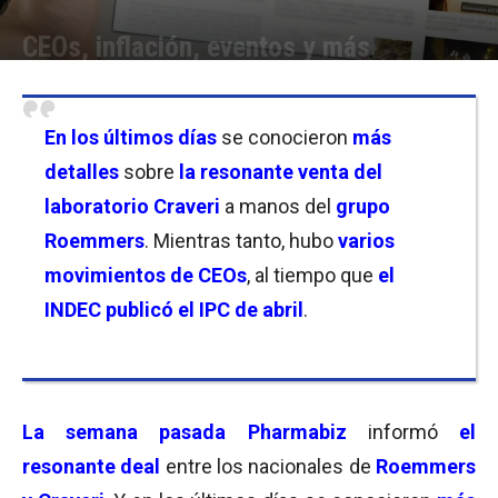
CEOs, inflación, eventos y más
Por
Equipo de Redacción
-
17/05/2026 21:15
En los últimos días
se conocieron
más
detalles
sobre
la resonante venta del
laboratorio Craveri
a manos del
grupo
Roemmers
. Mientras tanto, hubo
varios
movimientos de CEOs
, al tiempo que
el
INDEC publicó el IPC de abril
.
La semana pasada Pharmabiz
informó
el
resonante deal
entre los nacionales de
Roemmers