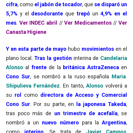
cifra
, como
el jabón de tocador
, que
se disparó un
5,7%
y el
desodorante
que
trepó
un
4,9% en el
mes
.
Ver INDEC abril
//
Ver Medicamentos
//
Ver
Canasta Higiene
Y en esta parte de mayo
hubo
movimientos
en el
plano local.
Tras la gestión
interina de
Candelaria
Alonso
al
frente
de la
británica AstraZeneca
en
Cono Sur
, se nombró a la ruso española
Maria
Shipulieva Fernández
. En tanto,
Alonso
volverá a
su
rol
como
directora de Acceso y Comercial
Cono Sur
. Por su parte, en
la japonesa Takeda
,
tras poco más de
un trimestre de acefalía
, se
nombró a un
nuevo número
para la
Argentina
,
como
interino
. Se trata de
Javier Campos
,