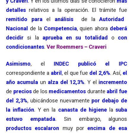
y Craveri
. Y en los últimos días se conocieron
más
detalles
relativos a la operación. El trámite fue
remitido para
el
análisis
de la
Autoridad
Nacional
de la
Competencia
, quien ahora
deberá
decidir
si la
aprueba en su totalidad
o
con
condicionantes
.
Ver Roemmers – Craveri
Asimismo
, el
INDEC publicó el IPC
correspondiente a
abril
, el que fue
del
2,6%
. Así,
el
año acumula
un
alza del 12,3%
. Y el
incremento
de
precios
de los
medicamentos
durante
abril fue
del 2,3%
, ubicándose nuevamente
por debajo de
la inflación
. Y en la
canasta de higiene
la
suba
estuvo empatada
. Sin embargo, algunos
productos escalaron
muy por
encima de esa