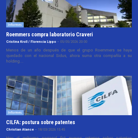
Informes
Roemmers compra laboratorio Craveri
Cristina Kroll / Florencia Lippo
-
05/05/2026 20:00
Menos de un año después de que el grupo Roemmers se haya
quedado con el nacional Sidus, ahora suma otra compañía a su
holding....
Informes
CILFA: postura sobre patentes
Christian Atance
-
18/03/2026 15:45
Hoy el gobierno nacional fijó nuevos criterios sobre patentes