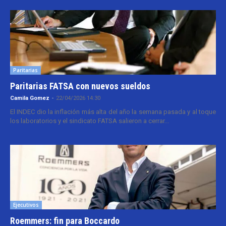
Paritarias
Paritarias FATSA con nuevos sueldos
Camila Gomez
-
22/04/2026 14:30
El INDEC dio la inflación más alta del año la semana pasada y al toque
los laboratorios y el sindicato FATSA salieron a cerrar...
Ejecutivos
Roemmers: fin para Boccardo