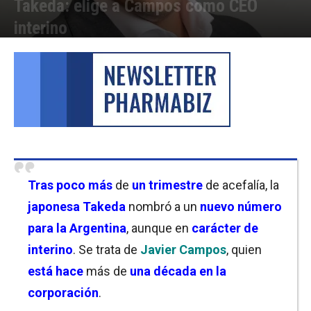
Takeda: elige a Campos como CEO
interino
Por
Florencia Lippo
-
13/05/2026 18:00
Tras poco más
de
un trimestre
de acefalía, la
japonesa Takeda
nombró a un
nuevo número
para la Argentina
, aunque en
carácter de
interino
. Se trata de
Javier Campos
, quien
está hace
más de
una década en la
corporación
.