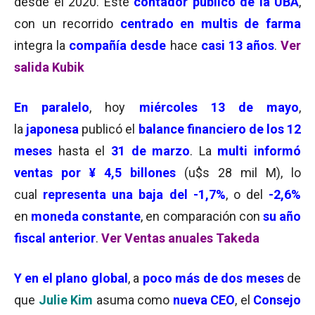
desde el 2020. Este
contador público de la UBA
,
con un recorrido
centrado en multis de farma
integra la
compañía desde
hace
casi 13 años
.
Ver
salida Kubik
En paralelo
, hoy
miércoles 13 de mayo
,
la
japonesa
publicó el
balance financiero de los 12
meses
hasta el
31 de marzo
. La
multi informó
ventas por ¥ 4,5 billones
(u$s 28 mil M), lo
cual
representa una baja del -1,7%
, o del
-2,6%
en
moneda constante
, en comparación con
su año
fiscal anterior
.
Ver Ventas anuales Takeda
Y
en el plano global
, a
poco más de dos meses
de
que
Julie Kim
asuma como
nueva CEO
, el
Consejo