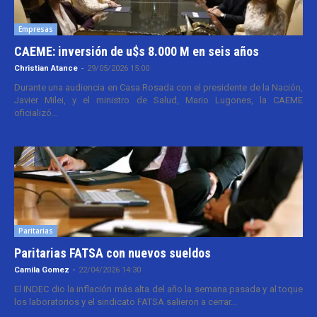
Empresas
CAEME: inversión de u$s 8.000 M en seis años
Christian Atance
-
29/05/2026 15:00
Durante una audiencia en Casa Rosada con el presidente de la Nación,
Javier Milei, y el ministro de Salud, Mario Lugones, la CAEME
oficializó...
Paritarias
Paritarias FATSA con nuevos sueldos
Camila Gomez
-
22/04/2026 14:30
El INDEC dio la inflación más alta del año la semana pasada y al toque
los laboratorios y el sindicato FATSA salieron a cerrar...