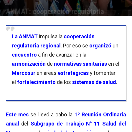
ANMAT: cooperación regulatoria
Por
Florencia Lippo
-
13/05/2026 18:30
La ANMAT
impulsa la
cooperación
regulatoria regional
. Por eso se
organizó
un
encuentro
a fin de avanzar en la
armonización
de
normativas sanitarias
en el
Mercosur
en áreas
estratégicas
y fomentar
el
fortalecimiento
de los
sistemas de salud
.
Este mes
se llevó a cabo la
1º Reunión Ordinaria
anual
del
Subgrupo de Trabajo N° 11 Salud del