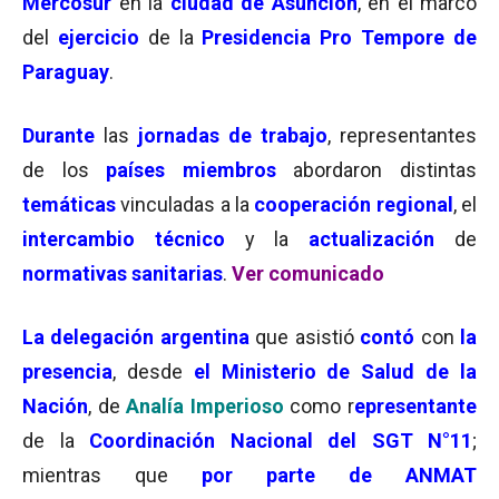
Mercosur
en la
ciudad de Asunción
, en el marco
del
ejercicio
de la
Presidencia Pro Tempore de
Paraguay
.
Durante
las
jornadas de trabajo
, representantes
de los
países miembros
abordaron distintas
temáticas
vinculadas a la
cooperación regional
, el
intercambio técnico
y la
actualización
de
normativas sanitarias
.
Ver comunicado
La delegación argentina
que asistió
contó
con
la
presencia
, desde
el Ministerio de Salud de la
Nación
, de
Analía Imperioso
como r
epresentante
de la
Coordinación Nacional del SGT N°11
;
mientras que
por parte de ANMAT