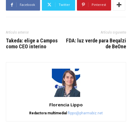
Facebook
Twitter
Pinterest
Artículo anterior
Artículo siguiente
Takeda: elige a Campos
FDA: luz verde para Beqalzi
como CEO interino
de BeOne
Florencia Lippo
Redactora multimedial
flippo@pharmabiz.net