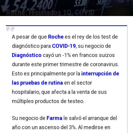
Roche: resultados 1Q, COVID
Por
Equipo de Redacción
-
22/04/2020 12:00
A pesar de que
Roche
es el rey de los test de
diagnóstico para
COVID-19
, su negocio de
Diagnóstico
cayó un -1% en francos suizos
durante este primer trimestre de coronavirus.
Esto es principalmente por la
interrupción de
las pruebas de rutina
en el sector
hospitalario, que afecta a la venta de sus
múltiples productos de testeo.
Su negocio de
Farma
le salvó el arranque del
año con un ascenso del 3%. Al medirse en