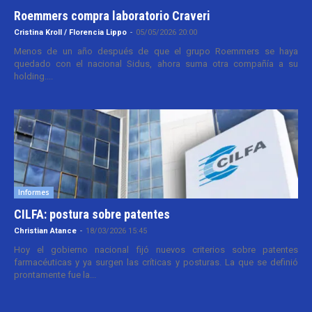
Roemmers compra laboratorio Craveri
Cristina Kroll / Florencia Lippo
-
05/05/2026 20:00
Menos de un año después de que el grupo Roemmers se haya
quedado con el nacional Sidus, ahora suma otra compañía a su
holding....
Informes
CILFA: postura sobre patentes
Christian Atance
-
18/03/2026 15:45
Hoy el gobierno nacional fijó nuevos criterios sobre patentes
farmacéuticas y ya surgen las críticas y posturas. La que se definió
prontamente fue la...