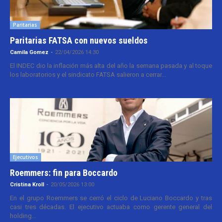
Paritarias
Paritarias FATSA con nuevos sueldos
Camila Gomez
-
22/04/2026 14:30
El INDEC dio la inflación más alta del año la semana pasada y al toque
los laboratorios y el sindicato FATSA salieron a cerrar...
Ejecutivos
Roemmers: fin para Boccardo
Cristina Kroll
-
20/05/2026 13:00
En el grupo Roemmers se cerró el ciclo de Luciano Boccardo y tras
casi tres décadas. El ejecutivo actuaba como gerente general del
holding...