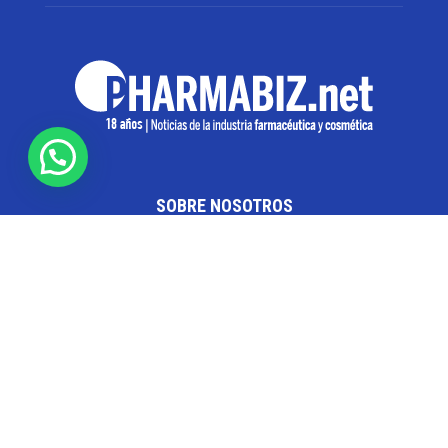
SOBRE NOSOTROS
Pharmabiz es un diario especializado en el quehacer
de la industria farmacéutica y cosmética. Investiga y
analiza noticias desde la Ciudad de Buenos Aires para
toda la región
Contáctanos:
info@pharmabiz.net
SEGUINOS